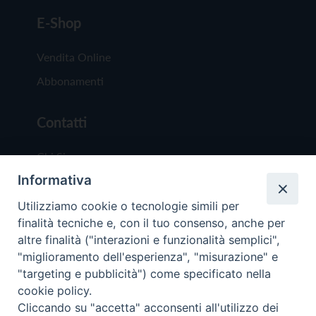
E-Shop
Vendita Online
Abbonamenti
Contatti
Chi Siamo
Informativa
Redazione
Scrivici
Utilizziamo cookie o tecnologie simili per
finalità tecniche e, con il tuo consenso, anche per
altre finalità ("interazioni e funzionalità semplici",
"miglioramento dell'esperienza", "misurazione" e
"targeting e pubblicità") come specificato nella
cookie policy.
Copyright © 2019 - Tutti i diritti riservati - Vit
Cliccando su "accetta" acconsenti all'utilizzo dei
Trentina Editrice