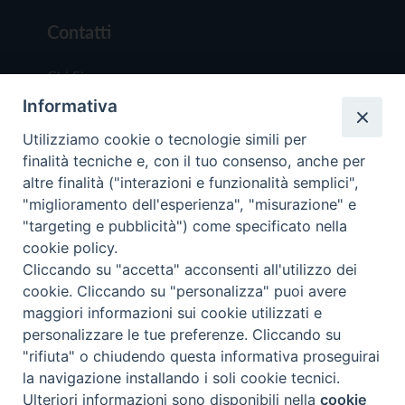
Contatti
Chi Siamo
Informativa
Redazione
Scrivici
Utilizziamo cookie o tecnologie simili per
finalità tecniche e, con il tuo consenso, anche per
altre finalità ("interazioni e funzionalità semplici",
"miglioramento dell'esperienza", "misurazione" e
"targeting e pubblicità") come specificato nella
cookie policy.
Copyright © 2019 - Tutti i diritti riservati - Vit
Cliccando su "accetta" acconsenti all'utilizzo dei
Trentina Editrice
cookie. Cliccando su "personalizza" puoi avere
maggiori informazioni sui cookie utilizzati e
Privacy Policy
personalizzare le tue preferenze. Cliccando su
Torna all'inizi
"rifiuta" o chiudendo questa informativa proseguirai
la navigazione installando i soli cookie tecnici.
Ulteriori informazioni sono disponibili nella
cookie
Preferenze Cookie