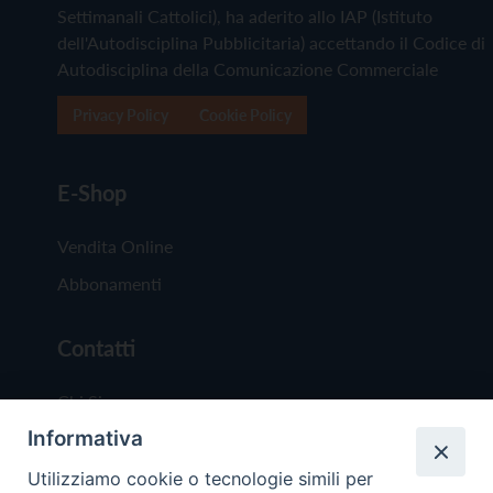
Settimanali Cattolici), ha aderito allo IAP (Istituto
dell'Autodisciplina Pubblicitaria) accettando il Codice di
Autodisciplina della Comunicazione Commerciale
Privacy Policy
Cookie Policy
E-Shop
Vendita Online
Abbonamenti
Contatti
Chi Siamo
Informativa
Redazione
Scrivici
Utilizziamo cookie o tecnologie simili per