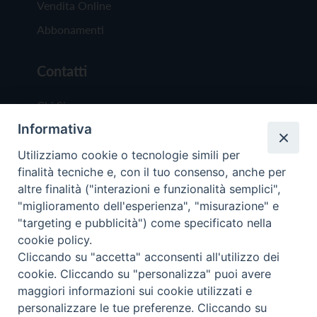
Vendita Online
Abbonamenti
Contatti
Chi Siamo
Informativa
Redazione
Scrivici
Utilizziamo cookie o tecnologie simili per
finalità tecniche e, con il tuo consenso, anche per
altre finalità ("interazioni e funzionalità semplici",
"miglioramento dell'esperienza", "misurazione" e
"targeting e pubblicità") come specificato nella
cookie policy.
Copyright © 2019 - Tutti i diritti riservati - Vit
Cliccando su "accetta" acconsenti all'utilizzo dei
Trentina Editrice
cookie. Cliccando su "personalizza" puoi avere
maggiori informazioni sui cookie utilizzati e
Privacy Policy
personalizzare le tue preferenze. Cliccando su