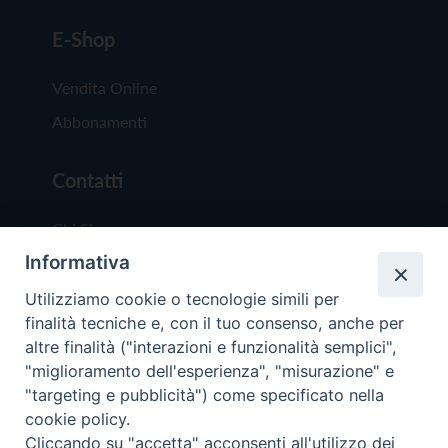
E-Shop
Vendita Online
Abbonamenti
Contatti
Chi Siamo
Informativa
Redazione
Scrivici
Utilizziamo cookie o tecnologie simili per
finalità tecniche e, con il tuo consenso, anche per
altre finalità ("interazioni e funzionalità semplici",
"miglioramento dell'esperienza", "misurazione" e
"targeting e pubblicità") come specificato nella
cookie policy.
Copyright © 2019 - Tutti i diritti riservati - Vit
Cliccando su "accetta" acconsenti all'utilizzo dei