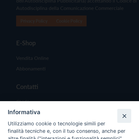
dell'Autodisciplina Pubblicitaria) accettando il Codice di
Autodisciplina della Comunicazione Commerciale
Privacy Policy
Cookie Policy
E-Shop
Vendita Online
Abbonamenti
Contatti
Chi Siamo
Informativa
Redazione
Scrivici
Utilizziamo cookie o tecnologie simili per
finalità tecniche e, con il tuo consenso, anche per
altre finalità ("interazioni e funzionalità semplici",