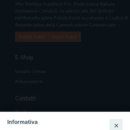
Vita Trentina, tramite la Fisc (Federazione Italiana
Settimanali Cattolici), ha aderito allo IAP (Istituto
dell'Autodisciplina Pubblicitaria) accettando il Codice di
Autodisciplina della Comunicazione Commerciale
Privacy Policy
Cookie Policy
E-Shop
Vendita Online
Abbonamenti
Contatti
Chi Siamo
Informativa
Redazione