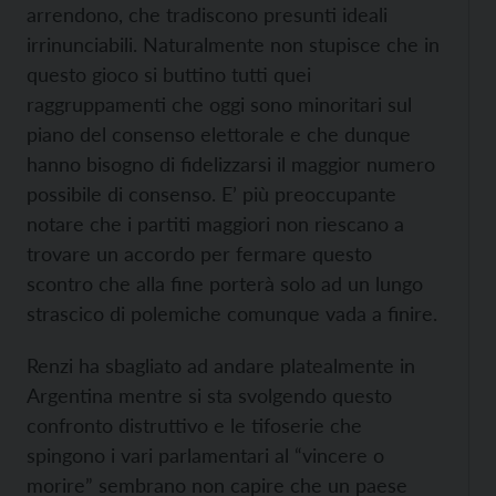
arrendono, che tradiscono presunti ideali
irrinunciabili. Naturalmente non stupisce che in
questo gioco si buttino tutti quei
raggruppamenti che oggi sono minoritari sul
piano del consenso elettorale e che dunque
hanno bisogno di fidelizzarsi il maggior numero
possibile di consenso. E’ più preoccupante
notare che i partiti maggiori non riescano a
trovare un accordo per fermare questo
scontro che alla fine porterà solo ad un lungo
strascico di polemiche comunque vada a finire.
Renzi ha sbagliato ad andare platealmente in
Argentina mentre si sta svolgendo questo
confronto distruttivo e le tifoserie che
spingono i vari parlamentari al “vincere o
morire” sembrano non capire che un paese