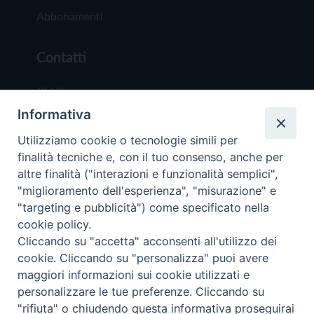
Abbonamenti
Contatti
Chi Siamo
Informativa
Redazione
Scrivici
Utilizziamo cookie o tecnologie simili per
finalità tecniche e, con il tuo consenso, anche per
altre finalità ("interazioni e funzionalità semplici",
"miglioramento dell'esperienza", "misurazione" e
"targeting e pubblicità") come specificato nella
cookie policy.
Copyright © 2019 - Tutti i diritti riservati - Vit
Cliccando su "accetta" acconsenti all'utilizzo dei
Trentina Editrice
cookie. Cliccando su "personalizza" puoi avere
maggiori informazioni sui cookie utilizzati e
Privacy Policy
personalizzare le tue preferenze. Cliccando su
Torna all'inizi
"rifiuta" o chiudendo questa informativa proseguirai