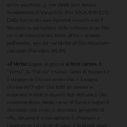
serve parafrasi…);
ma diede loro verace
fondamento
(il Vangelo!)» (Par XXIX,109-111).
Dalla bocca dei suoi Apostoli risuonò solo il
Vangelo: la narrazione della bellezza di un Dio
ricco di misericordia, lento all’ira e grande
nell’amore, perché «
al Verbo di Dio discender
piacque
» (Paradiso, VII,29).
«Il Verbo
(
Logos
, in greco)
si fece carne»
. Il
“Verbo”, la “Parola” è Gesù. Gesù di Nazaret è
il «Logos» di Dio nel senso che è il sogno
eterno del Padre che tutti gli uomini si
scoprano fratelli in quanto figli dell’unico Dio
misericordioso. Nella carne di Gesù il sogno è
diventato vita reale, è diventato progetto di
vita, vocazione a cui ognuno è chiamato a
rispondere. La carne di Gesù è la tenda dove