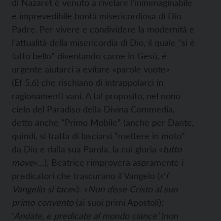
di Nazaret è venuto a rivelare l’inimmaginabile
e imprevedibile bontà misericordiosa di Dio
Padre. Per vivere e condividere la modernità e
l’attualità della misericordia di Dio, il quale “si è
fatto bello” diventando carne in Gesù, è
urgente aiutarci a evitare «parole vuote»
(Ef 5,6) che rischiano di intrappolarci in
ragionamenti vani. A tal proposito, nel nono
cielo del Paradiso della Divina Commedia,
detto anche “Primo Mobile” (anche per Dante,
quindi, si tratta di lasciarsi “mettere in moto”
da Dio e dalla sua Parola, la cui gloria «
tutto
move
»…), Beatrice rimprovera aspramente i
predicatori che trascurano il Vangelo («‘
l
Vangelio si
tace
»): «
Non disse Cristo al suo
primo convento
(ai suoi primi Apostoli):
‘
Andate, e predicate al mondo ciance’
(non