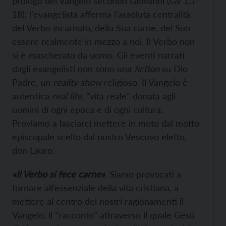
prologo del Vangelo secondo Giovanni (Gv 1,1-
18); l’evangelista afferma l’assoluta centralità
del Verbo incarnato, della Sua carne, del Suo
essere realmente in mezzo a noi. Il Verbo non
si è mascherato da uomo. Gli eventi narrati
dagli evangelisti non sono una
fiction
su Dio
Padre, un
reality show
religioso. Il Vangelo è
autentica
real life
, “vita reale” donata agli
uomini di ogni epoca e di ogni cultura.
Proviamo a lasciarci mettere in moto dal motto
episcopale scelto dal nostro Vescovo eletto,
don Lauro.
«Il Verbo si fece carne»
. Siamo provocati a
tornare all’essenziale della vita cristiana, a
mettere al centro dei nostri ragionamenti il
Vangelo, il “racconto” attraverso il quale Gesù