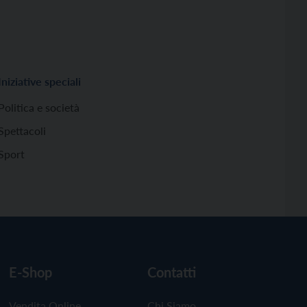
Iniziative speciali
Politica e società
Spettacoli
Sport
E-Shop
Contatti
Vendita Online
Chi Siamo