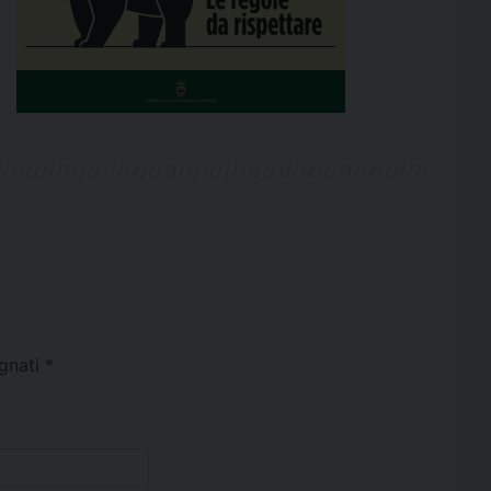
egnati
*