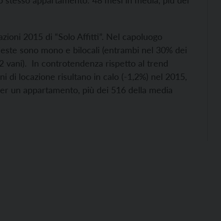
lo stesso appartamento: 48 mesi in media, più del
zioni 2015 di “Solo Affitti”. Nel capoluogo
ichieste sono mono e bilocali (entrambi nel 30% dei
(2 vani). In controtendenza rispetto al trend
ni di locazione risultano in calo (-1,2%) nel 2015,
er un appartamento, più dei 516 della media