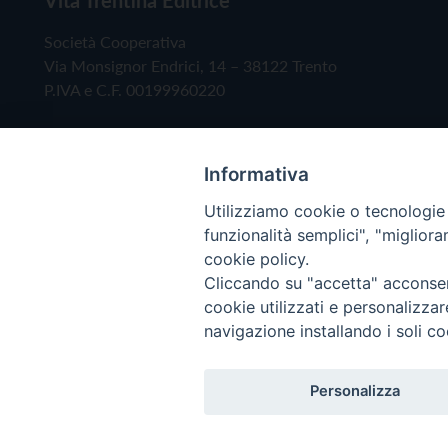
Società Cooperativa
Via Monsignor Endrici, 14 – 38122 Trento
P.IVA e C.F. 00199960220
Informativa
Utilizziamo cookie o tecnologie s
funzionalità semplici", "miglior
cookie policy.
Cliccando su "accetta" acconsent
Copyright © 2019 - Tutti i diritti riservati - Vita
cookie utilizzati e personalizza
navigazione installando i soli co
Privacy Policy
Personalizza