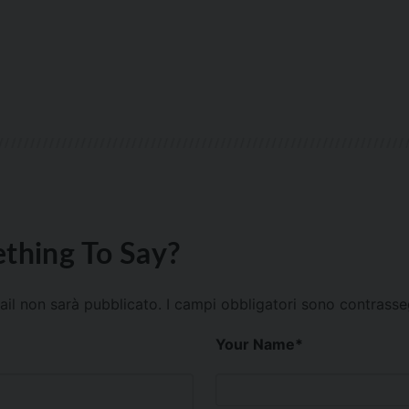
thing To Say?
mail non sarà pubblicato.
I campi obbligatori sono contrass
Your Name
*