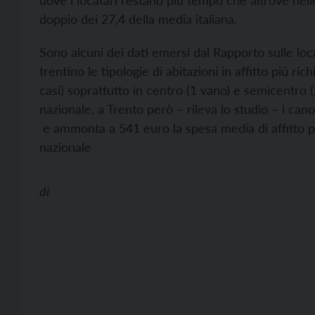
dove i locatari restano più tempo che altrove nel
doppio dei 27,4 della media italiana.
Sono alcuni dei dati emersi dal Rapporto sulle loca
trentino le tipologie di abitazioni in affitto più r
casi) soprattutto in centro (1 vano) e semicentro 
nazionale, a Trento però – rileva lo studio – i cano
e ammonta a 541 euro la spesa media di affitto p
nazionale
di