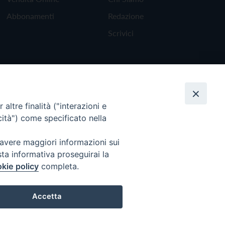
Abbonamenti
Redazione
Scrivici
altre finalità ("interazioni e
cità") come specificato nella
 avere maggiori informazioni sui
sta informativa proseguirai la
kie policy
completa.
Torna all'inizio
Accetta
Preferenze Cookie