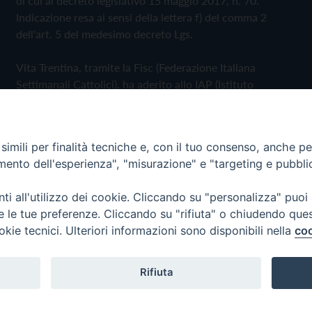
di cui al decreto legislativo 15 maggio 2017, n. 70.
Indicazione resa ai sensi della lettera f) del comma 2
dell'art. 5 del medesimo decreto Lgs.
Vita Trentina, tramite la Fisc (Federazione Italiana
Settimanali Cattolici), ha aderito allo IAP (Istituto
dell'Autodisciplina Pubblicitaria) accettando il Codice di
Autodisciplina della Comunicazione Commerciale
imili per finalità tecniche e, con il tuo consenso, anche per 
Privacy Policy
Cookie Policy
amento dell'esperienza", "misurazione" e "targeting e pubbli
i all'utilizzo dei cookie. Cliccando su "personalizza" puoi
 Trentina Editrice
re le tue preferenze. Cliccando su "rifiuta" o chiudendo que
okie tecnici. Ulteriori informazioni sono disponibili nella
coo
Rifiuta