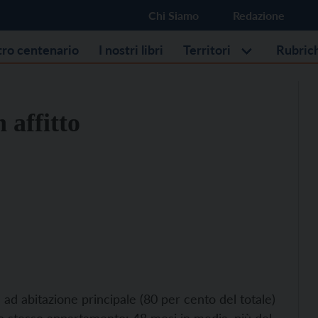
Chi Siamo
Redazione
stro centenario
I nostri libri
Territori
Rubric
 affitto
 ad abitazione principale (80 per cento del totale)