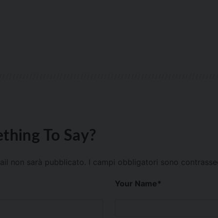
thing To Say?
mail non sarà pubblicato.
I campi obbligatori sono contrass
Your Name
*