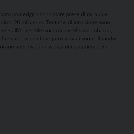
 sabato pomeriggio sono state prese di mira due
di circa 20 mila euro.
Tentativi di intrusione sono
Michele all’Adige, Mezzocorona e Mezzolombardo,
in due case, uscendone però a mani vuote.
Il modus
rario aperitivo, in assenza dei proprietari. Sui