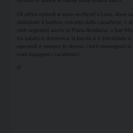
tornate in azione le bande della mola a disco.
Gli ultimi episodi si sono verificati a Lavis, dove
abitazioni: il bottino, estratto dalla cassaforte, è 
stati segnalati anche in Piana Rotaliana: a San 
tra sabato e domenica, la banda si è intrufolata 
operandi è sempre lo stesso: i furti avvengono in o
reati indagano i carabinieri.
di