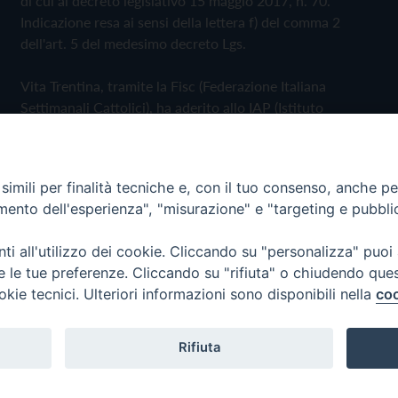
di cui al decreto legislativo 15 maggio 2017, n. 70.
Indicazione resa ai sensi della lettera f) del comma 2
dell'art. 5 del medesimo decreto Lgs.
Vita Trentina, tramite la Fisc (Federazione Italiana
Settimanali Cattolici), ha aderito allo IAP (Istituto
dell'Autodisciplina Pubblicitaria) accettando il Codice di
Autodisciplina della Comunicazione Commerciale
imili per finalità tecniche e, con il tuo consenso, anche per 
Privacy Policy
Cookie Policy
amento dell'esperienza", "misurazione" e "targeting e pubbli
i all'utilizzo dei cookie. Cliccando su "personalizza" puoi
 Trentina Editrice
re le tue preferenze. Cliccando su "rifiuta" o chiudendo que
okie tecnici. Ulteriori informazioni sono disponibili nella
coo
Rifiuta