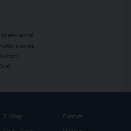
Iniziative speciali
Politica e società
Spettacoli
Sport
E-Shop
Contatti
Vendita Online
Chi Siamo