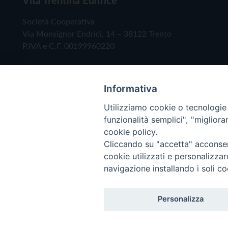
Società Cooperativa
Via Monsignor Endrici, 14 – 38122 Trento
P.IVA e C.F. 00199960220
Informativa
Utilizziamo cookie o tecnologie s
funzionalità semplici", "miglior
cookie policy.
Cliccando su "accetta" acconsent
Copyright © 2019 - Tutti i diritti riservati - Vita
cookie utilizzati e personalizza
navigazione installando i soli co
Privacy Policy
Personalizza