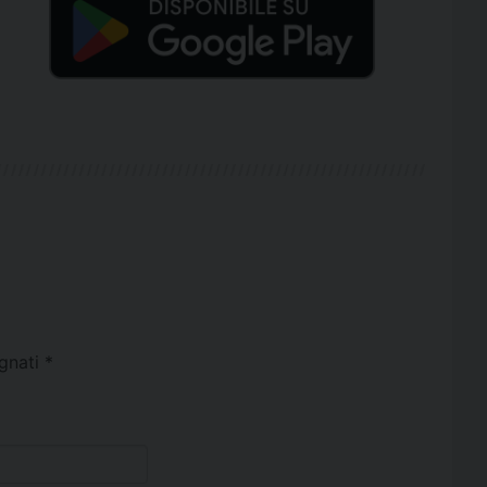
egnati
*