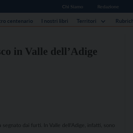
Chi Siamo
Redazione
stro centenario
I nostri libri
Territori
Rubric
co in Valle dell’Adige
egnato dai furti. In Valle dell’Adige, infatti, sono