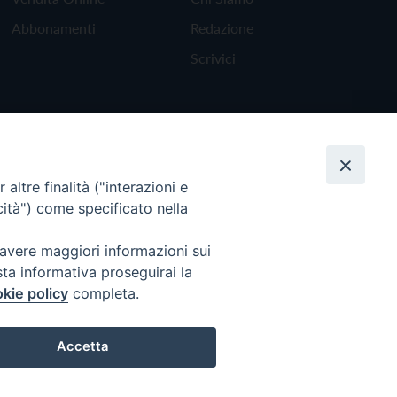
Abbonamenti
Redazione
Scrivici
altre finalità ("interazioni e
cità") come specificato nella
 avere maggiori informazioni sui
sta informativa proseguirai la
kie policy
completa.
Torna all'inizio
Accetta
Preferenze Cookie