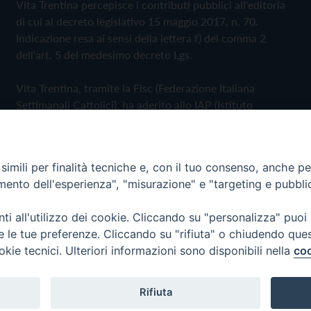
Vita Trentina percepisce i contributi pubblici all'editoria
di cui al decreto legislativo 15 maggio 2017, n. 70.
Indicazione resa ai sensi della lettera f) del comma 2
dell'art. 5 del medesimo decreto Lgs.
Vita Trentina, tramite la Fisc (Federazione Italiana
Settimanali Cattolici), ha aderito allo IAP (Istituto
dell'Autodisciplina Pubblicitaria) accettando il Codice di
Autodisciplina della Comunicazione Commerciale
imili per finalità tecniche e, con il tuo consenso, anche per 
Privacy Policy
Cookie Policy
amento dell'esperienza", "misurazione" e "targeting e pubbli
i all'utilizzo dei cookie. Cliccando su "personalizza" puoi
 Trentina Editrice
re le tue preferenze. Cliccando su "rifiuta" o chiudendo que
okie tecnici. Ulteriori informazioni sono disponibili nella
coo
Rifiuta