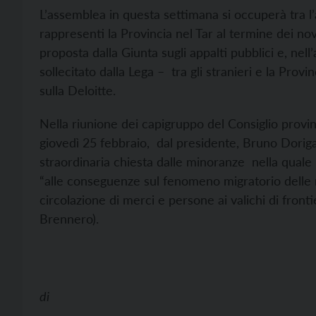
L’assemblea in questa settimana si occuperà tra l’
rappresenti la Provincia nel Tar al termine dei no
proposta dalla Giunta sugli appalti pubblici e, nell
sollecitato dalla Lega – tra gli stranieri e la Prov
sulla Deloitte.
Nella riunione dei capigruppo del Consiglio provi
giovedì 25 febbraio, dal presidente, Bruno Doriga
straordinaria chiesta dalle minoranze nella quale i
“alle conseguenze sul fenomeno migratorio delle r
circolazione di merci e persone ai valichi di fronti
Brennero).
di