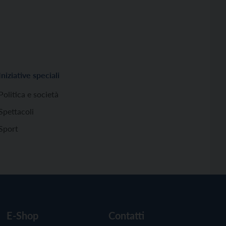
Iniziative speciali
Politica e società
Spettacoli
Sport
E-Shop
Contatti