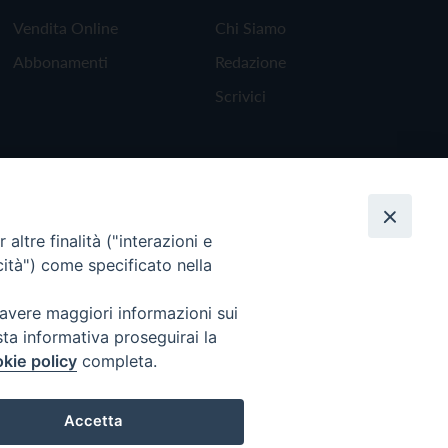
Vendita Online
Chi Siamo
Abbonamenti
Redazione
Scrivici
altre finalità ("interazioni e
cità") come specificato nella
 avere maggiori informazioni sui
sta informativa proseguirai la
kie policy
completa.
Torna all'inizio
Accetta