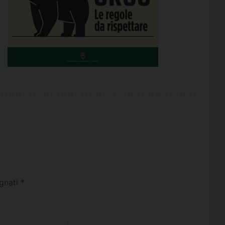
egnati
*