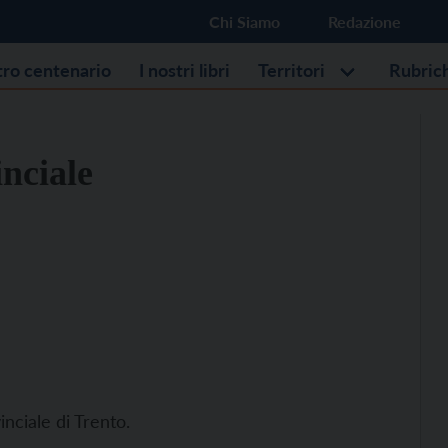
Chi Siamo
Redazione
stro centenario
I nostri libri
Territori
Rubric
inciale
inciale di Trento.