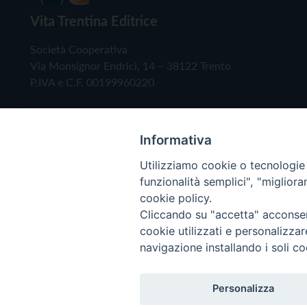
Vita Trentina Editrice
Società Cooperativa
Via Monsignor Endrici, 14 – 38122 Trento
P.IVA e C.F. 00199960220
Informativa
Utilizziamo cookie o tecnologie s
funzionalità semplici", "miglior
cookie policy.
Cliccando su "accetta" acconsent
Copyright © 2019 - Tutti i diritti riservati - Vita
cookie utilizzati e personalizza
navigazione installando i soli co
Privacy Policy
Personalizza