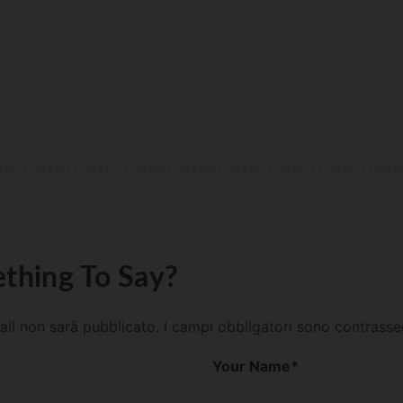
thing To Say?
mail non sarà pubblicato.
I campi obbligatori sono contrass
Your Name
*