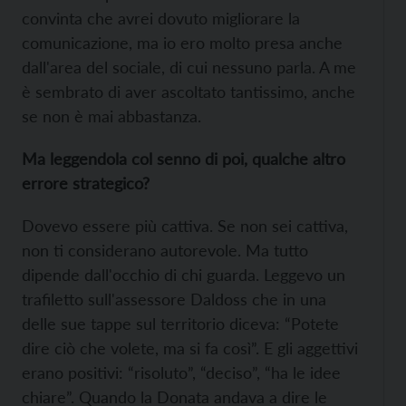
convinta che avrei dovuto migliorare la
comunicazione, ma io ero molto presa anche
dall'area del sociale, di cui nessuno parla. A me
è sembrato di aver ascoltato tantissimo, anche
se non è mai abbastanza.
Ma leggendola col senno di poi, qualche altro
errore strategico?
Dovevo essere più cattiva. Se non sei cattiva,
non ti considerano autorevole. Ma tutto
dipende dall'occhio di chi guarda. Leggevo un
trafiletto sull'assessore Daldoss che in una
delle sue tappe sul territorio diceva: “Potete
dire ciò che volete, ma si fa così”. E gli aggettivi
erano positivi: “risoluto”, “deciso”, “ha le idee
chiare”. Quando la Donata andava a dire le