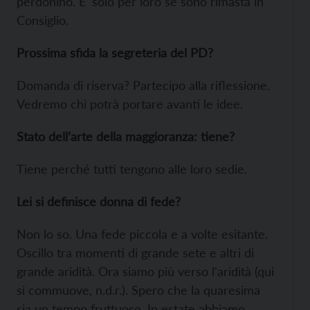
perdonino. E' solo per loro se sono rimasta in
Consiglio.
Prossima sfida la segreteria del PD?
Domanda di riserva? Partecipo alla riflessione.
Vedremo chi potrà portare avanti le idee.
Stato dell’arte della maggioranza: tiene?
Tiene perché tutti tengono alle loro sedie.
Lei si definisce donna di fede?
Non lo so. Una fede piccola e a volte esitante.
Oscillo tra momenti di grande sete e altri di
grande aridità. Ora siamo più verso l'aridità (qui
si commuove, n.d.r.). Spero che la quaresima
sia un tempo fruttuoso. In estate abbiamo