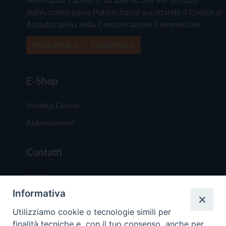
dell'Autodisciplina Pubblicitaria) accettando il Codice di
Autodisciplina della Comunicazione Commerciale
Privacy Policy
Cookie Policy
E-Shop
Vendita Online
Abbonamenti
Contatti
Chi Siamo
Informativa
Redazione
Scrivici
Utilizziamo cookie o tecnologie simili per
finalità tecniche e, con il tuo consenso, anche per