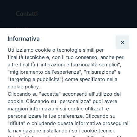
Contatti
Chi Siamo
Informativa
Redazione
Scrivici
Utilizziamo cookie o tecnologie simili per
finalità tecniche e, con il tuo consenso, anche per
altre finalità ("interazioni e funzionalità semplici",
"miglioramento dell'esperienza", "misurazione" e
"targeting e pubblicità") come specificato nella
cookie policy.
Copyright © 2019 - Tutti i diritti riservati - Vit
Cliccando su "accetta" acconsenti all'utilizzo dei
Trentina Editrice
cookie. Cliccando su "personalizza" puoi avere
maggiori informazioni sui cookie utilizzati e
Privacy Policy
personalizzare le tue preferenze. Cliccando su
Torna all'inizi
"rifiuta" o chiudendo questa informativa proseguirai
la navigazione installando i soli cookie tecnici.