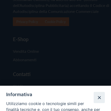
dell'Autodisciplina Pubblicitaria) accettando il Codice di
Autodisciplina della Comunicazione Commerciale
Privacy Policy
Cookie Policy
E-Shop
Vendita Online
Abbonamenti
Contatti
Chi Siamo
Informativa
Redazione
Scrivici
Utilizziamo cookie o tecnologie simili per
finalità tecniche e, con il tuo consenso, anche per