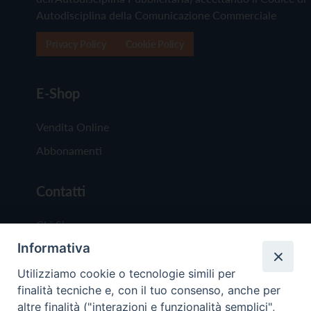
Autodisciplina della Comunicazione Commerciale
Privacy Policy
Cookie Policy
E-Shop
Vendita Online
Abbonamenti
Contatti
Chi Siamo
Informativa
Redazione
Scrivici
Utilizziamo cookie o tecnologie simili per
finalità tecniche e, con il tuo consenso, anche per
altre finalità ("interazioni e funzionalità semplici",