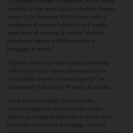
La Dolomiti Energia Trentino ieri sera è uscita
sconfitta di due punti dalla trasferta in Spagna
contro il Cai Zaragoza (85-83) riuscendo a
contenere al minimo il distacco nell’andata
degli ottavi di Eurocup di basket. Martedì
prossimo il ritorno al PalaTrento per il
passaggio ai quarti.
“Quando siamo riusciti a mettere pressione
nella nostra metà campo, abbiamo fatto la
nostra pallacanestro in campo aperto”, ha
commentato l’allenatore Maurizio Buscaglia.
Vince invece la Diatec Trentino nella
ventesima giornata di campionato contro
Milano. La truppa di Stoytchev è partita male,
perdendo il primo set ai vantaggi, ma poi è
riuscita a rimettere il match in carreggiata. Ora