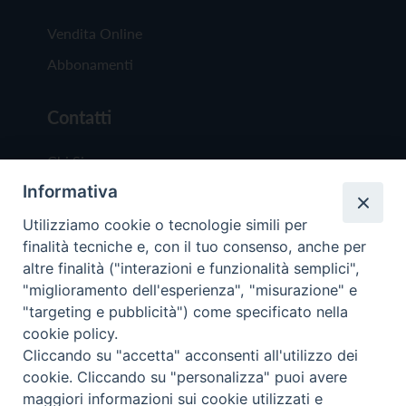
Vendita Online
Abbonamenti
Contatti
Chi Siamo
Informativa
Redazione
Scrivici
Utilizziamo cookie o tecnologie simili per
finalità tecniche e, con il tuo consenso, anche per
altre finalità ("interazioni e funzionalità semplici",
"miglioramento dell'esperienza", "misurazione" e
"targeting e pubblicità") come specificato nella
cookie policy.
Copyright © 2019 - Tutti i diritti riservati - Vit
Cliccando su "accetta" acconsenti all'utilizzo dei
Trentina Editrice
cookie. Cliccando su "personalizza" puoi avere
maggiori informazioni sui cookie utilizzati e