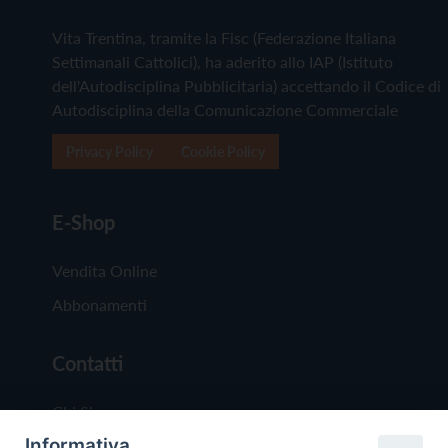
Vita Trentina, tramite la Fisc (Federazione Italiana
Settimanali Cattolici), ha aderito allo IAP (Istituto
dell'Autodisciplina Pubblicitaria) accettando il Codice di
Autodisciplina della Comunicazione Commerciale
Privacy Policy
Cookie Policy
E-Shop
Vendita Online
Abbonamenti
Contatti
Chi Siamo
Informativa
Redazione