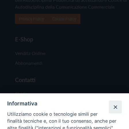
Autodisciplina della Comunicazione Commerciale
Privacy Policy
Cookie Policy
E-Shop
Vendita Online
Abbonamenti
Contatti
Chi Siamo
Informativa
Redazione
Scrivici
Utilizziamo cookie o tecnologie simili per
finalità tecniche e, con il tuo consenso, anche per
altre finalità ("interazioni e funzionalità semplici",