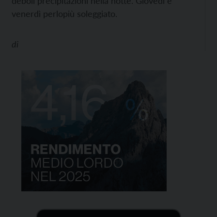
deboli precipitazioni nella notte. Giovedì e
venerdì perlopiù soleggiato.
di