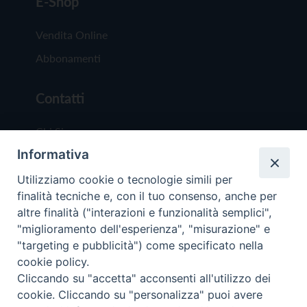
E-Shop
Vendita Online
Abbonamenti
Contatti
Chi Siamo
Informativa
Redazione
Scrivici
Utilizziamo cookie o tecnologie simili per
finalità tecniche e, con il tuo consenso, anche per
altre finalità ("interazioni e funzionalità semplici",
"miglioramento dell'esperienza", "misurazione" e
"targeting e pubblicità") come specificato nella
cookie policy.
Copyright © 2019 - Tutti i diritti riservati - Vit
Cliccando su "accetta" acconsenti all'utilizzo dei
Trentina Editrice
cookie. Cliccando su "personalizza" puoi avere