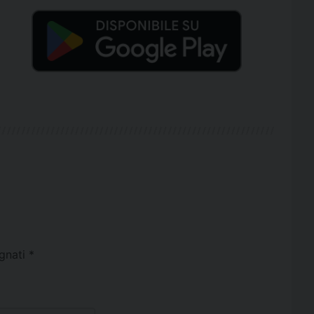
egnati
*