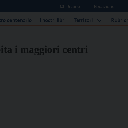
Chi Siamo
Redazione
stro centenario
I nostri libri
Territori
Rubric
ita i maggiori centri