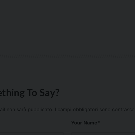
thing To Say?
mail non sarà pubblicato.
I campi obbligatori sono contrass
Your Name
*