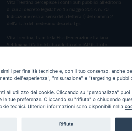
Vita Trentina percepisce i contributi pubblici all'editoria
di cui al decreto legislativo 15 maggio 2017, n. 70.
Indicazione resa ai sensi della lettera f) del comma 2
dell'art. 5 del medesimo decreto Lgs.
Vita Trentina, tramite la Fisc (Federazione Italiana
Settimanali Cattolici), ha aderito allo IAP (Istituto
dell'Autodisciplina Pubblicitaria) accettando il Codice di
Autodisciplina della Comunicazione Commerciale
imili per finalità tecniche e, con il tuo consenso, anche per 
Privacy Policy
Cookie Policy
amento dell'esperienza", "misurazione" e "targeting e pubbli
i all'utilizzo dei cookie. Cliccando su "personalizza" puoi
 Trentina Editrice
re le tue preferenze. Cliccando su "rifiuta" o chiudendo que
okie tecnici. Ulteriori informazioni sono disponibili nella
coo
Rifiuta