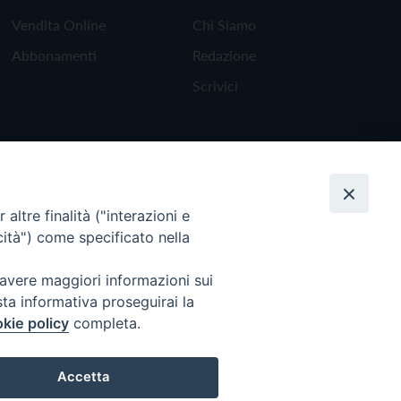
Vendita Online
Chi Siamo
Abbonamenti
Redazione
Scrivici
altre finalità ("interazioni e
cità") come specificato nella
 avere maggiori informazioni sui
sta informativa proseguirai la
kie policy
completa.
Torna all'inizio
Accetta