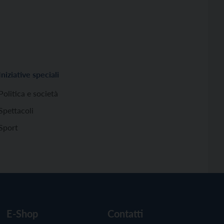
Iniziative speciali
Politica e società
Spettacoli
Sport
E-Shop
Contatti