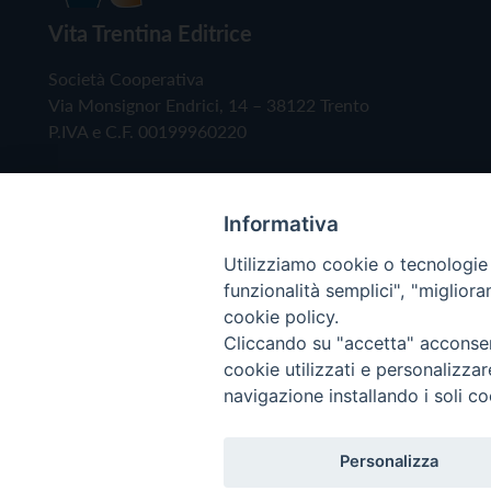
Vita Trentina Editrice
Società Cooperativa
Via Monsignor Endrici, 14 – 38122 Trento
P.IVA e C.F. 00199960220
Informativa
Utilizziamo cookie o tecnologie s
funzionalità semplici", "miglior
cookie policy.
Cliccando su "accetta" acconsent
Copyright © 2019 - Tutti i diritti riservati - Vita
cookie utilizzati e personalizza
navigazione installando i soli co
Privacy Policy
Personalizza