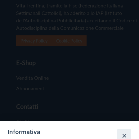
Vita Trentina, tramite la Fisc (Federazione Italiana
Settimanali Cattolici), ha aderito allo IAP (Istituto
dell'Autodisciplina Pubblicitaria) accettando il Codice di
Autodisciplina della Comunicazione Commerciale
Privacy Policy
Cookie Policy
E-Shop
Vendita Online
Abbonamenti
Contatti
Chi Siamo
Informativa
Redazione