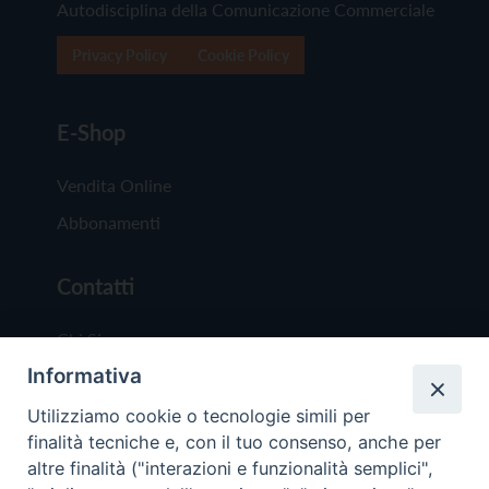
Autodisciplina della Comunicazione Commerciale
Privacy Policy
Cookie Policy
E-Shop
Vendita Online
Abbonamenti
Contatti
Chi Siamo
Informativa
Redazione
Scrivici
Utilizziamo cookie o tecnologie simili per
finalità tecniche e, con il tuo consenso, anche per
altre finalità ("interazioni e funzionalità semplici",