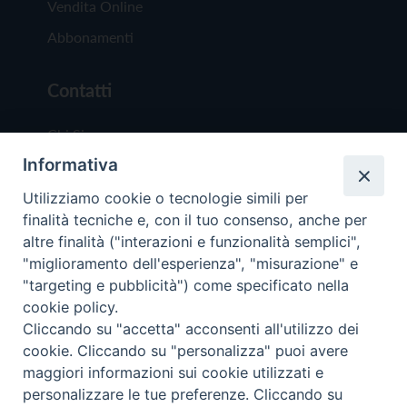
Vendita Online
Abbonamenti
Contatti
Chi Siamo
Informativa
Redazione
Scrivici
Utilizziamo cookie o tecnologie simili per
finalità tecniche e, con il tuo consenso, anche per
altre finalità ("interazioni e funzionalità semplici",
"miglioramento dell'esperienza", "misurazione" e
"targeting e pubblicità") come specificato nella
cookie policy.
Copyright © 2019 - Tutti i diritti riservati - Vit
Cliccando su "accetta" acconsenti all'utilizzo dei
Trentina Editrice
cookie. Cliccando su "personalizza" puoi avere
maggiori informazioni sui cookie utilizzati e
Privacy Policy
personalizzare le tue preferenze. Cliccando su