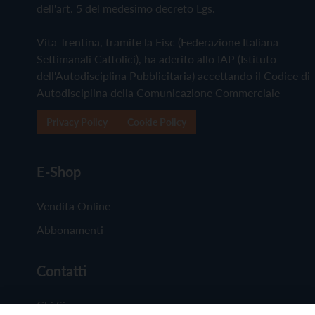
dell'art. 5 del medesimo decreto Lgs.
Vita Trentina, tramite la Fisc (Federazione Italiana
Settimanali Cattolici), ha aderito allo IAP (Istituto
dell'Autodisciplina Pubblicitaria) accettando il Codice di
Autodisciplina della Comunicazione Commerciale
Privacy Policy
Cookie Policy
E-Shop
Vendita Online
Abbonamenti
Contatti
Chi Siamo