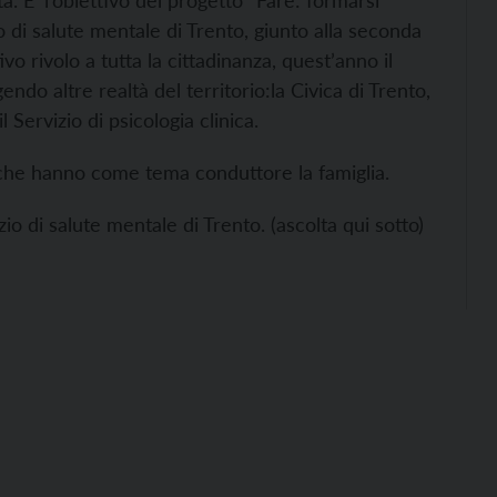
ta. E’ l’obiettivo del progetto “Fare: formarsi
di salute mentale di Trento, giunto alla seconda
rivolo a tutta la cittadinanza, quest’anno il
endo altre realtà del territorio:la Civica di Trento,
l Servizio di psicologia clinica.
i che hanno come tema conduttore la famiglia.
o di salute mentale di Trento. (ascolta qui sotto)