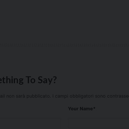
thing To Say?
mail non sarà pubblicato.
I campi obbligatori sono contrass
Your Name
*