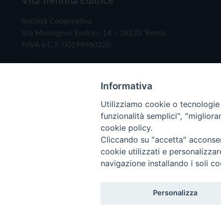
Società Cooperativa
Via Monsignor Endrici, 14 – 38122 Trento
P.IVA e C.F. 00199960220
Informativa
Utilizziamo cookie o tecnologie s
funzionalità semplici", "miglior
cookie policy.
Cliccando su "accetta" acconsent
Copyright © 2019 - Tutti i diritti riservati - Vita
cookie utilizzati e personalizza
navigazione installando i soli co
Privacy Policy
Personalizza