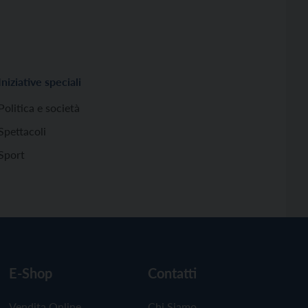
Iniziative speciali
Politica e società
Spettacoli
Sport
E-Shop
Contatti
Vendita Online
Chi Siamo