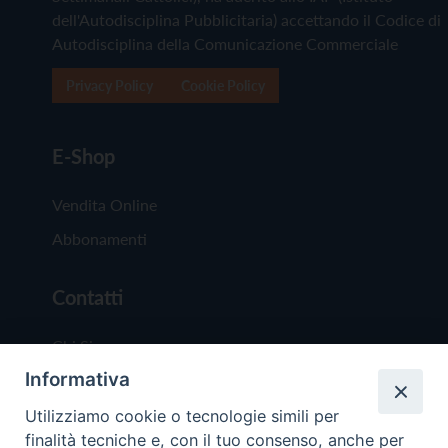
dell'Autodisciplina Pubblicitaria) accettando il Codice di
Autodisciplina della Comunicazione Commerciale
Privacy Policy
Cookie Policy
E-Shop
Vendita Online
Abbonamenti
Contatti
Chi Siamo
Informativa
Redazione
Scrivici
Utilizziamo cookie o tecnologie simili per
finalità tecniche e, con il tuo consenso, anche per