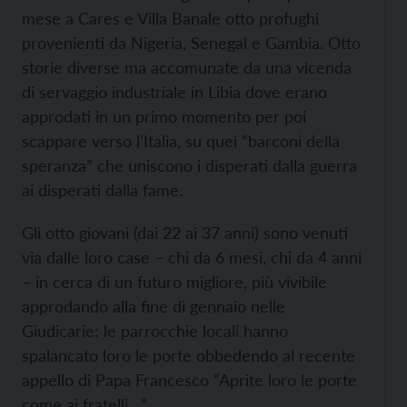
mese a Cares e Villa Banale otto profughi
provenienti da Nigeria, Senegal e Gambia. Otto
storie diverse ma accomunate da una vicenda
di servaggio industriale in Libia dove erano
approdati in un primo momento per poi
scappare verso l'Italia, su quei “barconi della
speranza” che uniscono i disperati dalla guerra
ai disperati dalla fame.
Gli otto giovani (dai 22 ai 37 anni) sono venuti
via dalle loro case – chi da 6 mesi, chi da 4 anni
– in cerca di un futuro migliore, più vivibile
approdando alla fine di gennaio nelle
Giudicarie: le parrocchie locali hanno
spalancato loro le porte obbedendo al recente
appello di Papa Francesco “Aprite loro le porte
come ai fratelli…”.