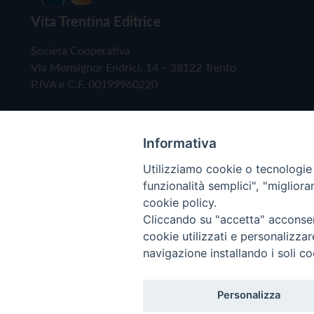
Vita Trentina Editrice
Società Cooperativa
Via Monsignor Endrici, 14 – 38122 Trento
P.IVA e C.F. 00199960220
Informativa
Utilizziamo cookie o tecnologie s
funzionalità semplici", "miglior
cookie policy.
Cliccando su "accetta" acconsent
Copyright © 2019 - Tutti i diritti riservati - Vita
cookie utilizzati e personalizza
navigazione installando i soli co
Privacy Policy
Personalizza