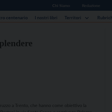
Chi Siamo
Redazione
stro centenario
I nostri libri
Territori
Rubric
plendere
adruzzo a Trento, che hanno come obiettivo la