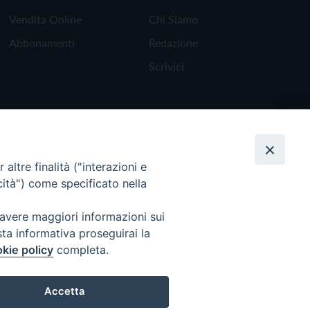
Vendita Online
Chi Siamo
Abbonamenti
Redazione
Scrivici
altre finalità ("interazioni e
cità") come specificato nella
 avere maggiori informazioni sui
sta informativa proseguirai la
kie policy
completa.
Torna all'inizio
Accetta