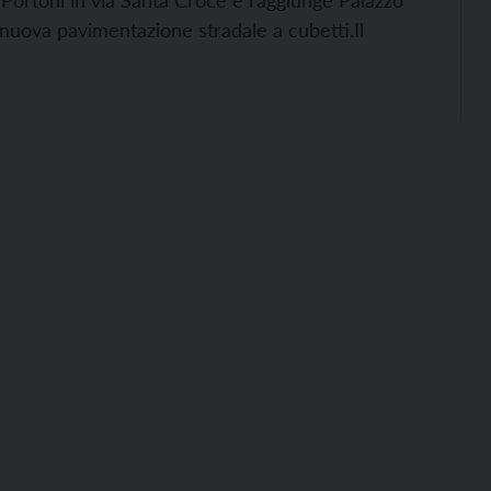
e Portoni in via Santa Croce e raggiunge Palazzo
 nuova pavimentazione stradale a cubetti.
Il