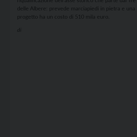
riqualificazione dell’asse storico che parte dai Tr
delle Albere: prevede marciapiedi in pietra e una
progetto ha un costo di 510 mila euro.
di