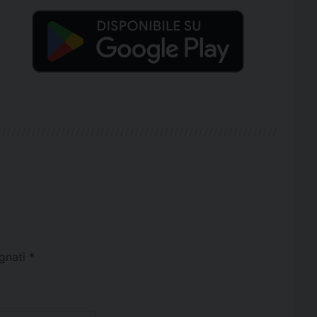
egnati
*