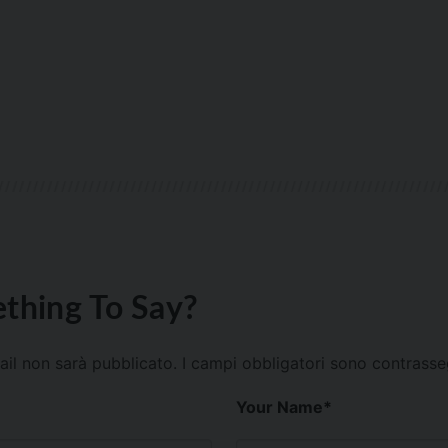
thing To Say?
mail non sarà pubblicato.
I campi obbligatori sono contrass
Your Name
*