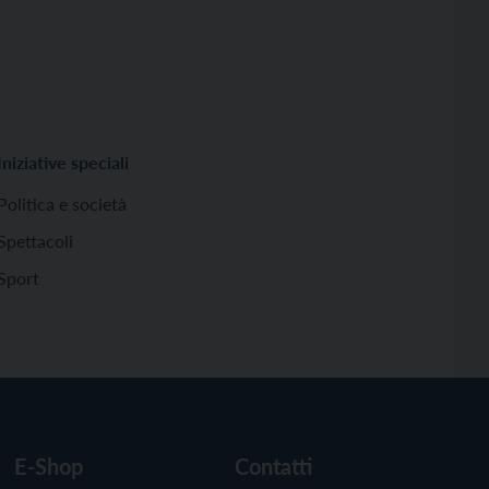
Iniziative speciali
Politica e società
Spettacoli
Sport
E-Shop
Contatti