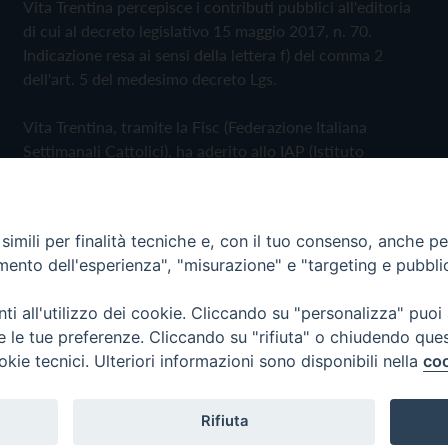
Vita Trentina percepisce i contributi pubblici all'editoria
di cui al decreto legislativo 15 maggio 2017, n. 70.
Indicazione resa ai sensi della lettera f) del comma 2
dell'art. 5 del medesimo decreto Lgs.
Vita Trentina, tramite la Fisc (Federazione Italiana
Settimanali Cattolici), ha aderito allo IAP (Istituto
dell'Autodisciplina Pubblicitaria) accettando il Codice di
Autodisciplina della Comunicazione Commerciale
imili per finalità tecniche e, con il tuo consenso, anche per 
Privacy Policy
Cookie Policy
amento dell'esperienza", "misurazione" e "targeting e pubbli
i all'utilizzo dei cookie. Cliccando su "personalizza" puoi
 Trentina Editrice
re le tue preferenze. Cliccando su "rifiuta" o chiudendo que
okie tecnici. Ulteriori informazioni sono disponibili nella
coo
Rifiuta