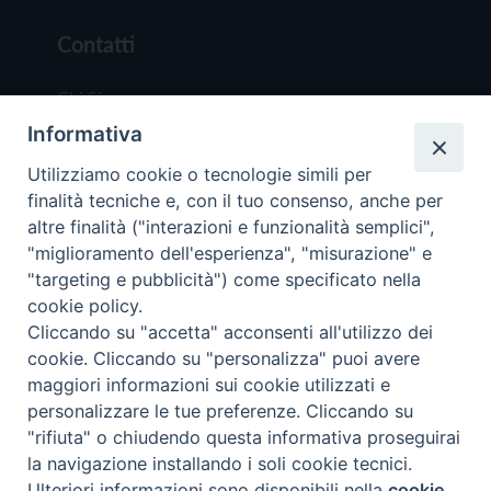
Contatti
Chi Siamo
Informativa
Redazione
Scrivici
Utilizziamo cookie o tecnologie simili per
finalità tecniche e, con il tuo consenso, anche per
altre finalità ("interazioni e funzionalità semplici",
"miglioramento dell'esperienza", "misurazione" e
"targeting e pubblicità") come specificato nella
cookie policy.
Copyright © 2019 - Tutti i diritti riservati - Vit
Cliccando su "accetta" acconsenti all'utilizzo dei
Trentina Editrice
cookie. Cliccando su "personalizza" puoi avere
maggiori informazioni sui cookie utilizzati e
Privacy Policy
personalizzare le tue preferenze. Cliccando su
Torna all'inizi
"rifiuta" o chiudendo questa informativa proseguirai
la navigazione installando i soli cookie tecnici.
Ulteriori informazioni sono disponibili nella
cookie