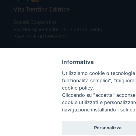
Vita Trentina Editrice
Società Cooperativa
Via Monsignor Endrici, 14 – 38122 Trento
P.IVA e C.F. 00199960220
Informativa
Utilizziamo cookie o tecnologie s
funzionalità semplici", "miglior
cookie policy.
Cliccando su "accetta" acconsent
Copyright © 2019 - Tutti i diritti riservati - Vita
cookie utilizzati e personalizza
navigazione installando i soli co
Privacy Policy
Personalizza