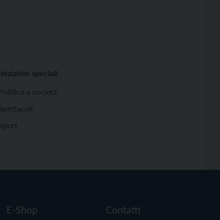
Iniziative speciali
Politica e società
Spettacoli
Sport
E-Shop
Contatti