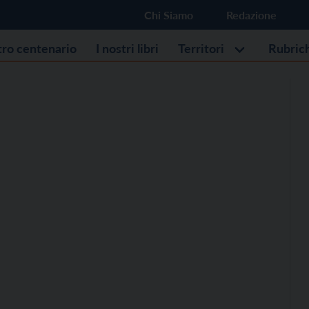
Chi Siamo
Redazione
stro centenario
I nostri libri
Territori
Rubric