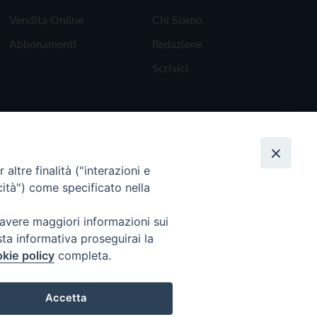
Vendita Online
Chi Siamo
Abbonamenti
Redazione
Scrivici
altre finalità ("interazioni e
cità") come specificato nella
 avere maggiori informazioni sui
sta informativa proseguirai la
kie policy
completa.
Torna all'inizio
Accetta