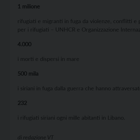
1 milione
rifugiati e migranti in fuga da violenze, conflitti 
per i rifugiati – UNHCR e Organizzazione Interna
4.000
i morti e dispersi in mare
500 mila
i siriani in fuga dalla guerra che hanno attraversa
232
i rifugiati siriani ogni mille abitanti in Libano.
di
redazione VT