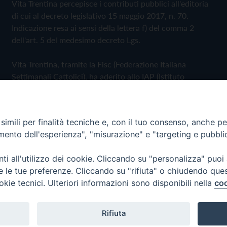
Vita Trentina percepisce i contributi pubblici all'editoria
di cui al decreto legislativo 15 maggio 2017, n. 70.
Indicazione resa ai sensi della lettera f) del comma 2
dell'art. 5 del medesimo decreto Lgs.
Vita Trentina, tramite la Fisc (Federazione Italiana
Settimanali Cattolici), ha aderito allo IAP (Istituto
dell'Autodisciplina Pubblicitaria) accettando il Codice di
Autodisciplina della Comunicazione Commerciale
imili per finalità tecniche e, con il tuo consenso, anche per 
Privacy Policy
Cookie Policy
amento dell'esperienza", "misurazione" e "targeting e pubbli
i all'utilizzo dei cookie. Cliccando su "personalizza" puoi
 Trentina Editrice
re le tue preferenze. Cliccando su "rifiuta" o chiudendo que
okie tecnici. Ulteriori informazioni sono disponibili nella
coo
Rifiuta