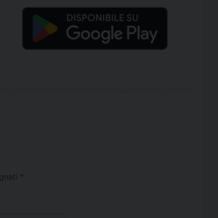
egnati
*