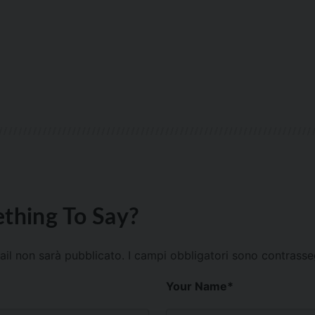
thing To Say?
mail non sarà pubblicato.
I campi obbligatori sono contrass
Your Name
*