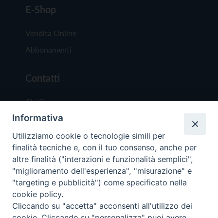
E-Shop
Vendita Online
Abbonamenti
Contatti
Chi Siamo
Informativa
Redazione
Scrivici
Utilizziamo cookie o tecnologie simili per
finalità tecniche e, con il tuo consenso, anche per
altre finalità ("interazioni e funzionalità semplici",
"miglioramento dell'esperienza", "misurazione" e
"targeting e pubblicità") come specificato nella
cookie policy.
Copyright © 2019 - Tutti i diritti riservati - Vit
Cliccando su "accetta" acconsenti all'utilizzo dei
Trentina Editrice
cookie. Cliccando su "personalizza" puoi avere