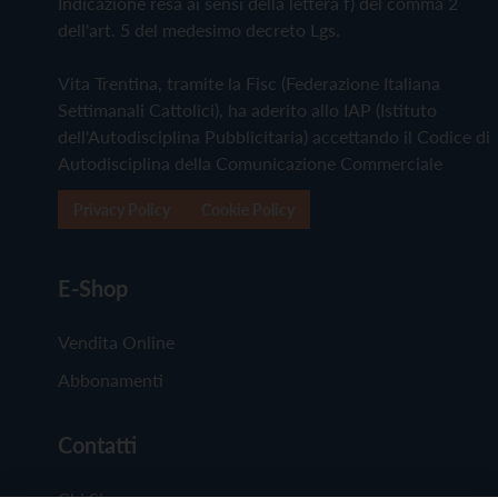
Indicazione resa ai sensi della lettera f) del comma 2
dell'art. 5 del medesimo decreto Lgs.
Vita Trentina, tramite la Fisc (Federazione Italiana
Settimanali Cattolici), ha aderito allo IAP (Istituto
dell'Autodisciplina Pubblicitaria) accettando il Codice di
Autodisciplina della Comunicazione Commerciale
Privacy Policy
Cookie Policy
E-Shop
Vendita Online
Abbonamenti
Contatti