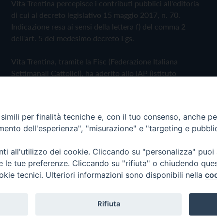
Vita Trentina percepisce i contributi pubblici all'editoria
di cui al decreto legislativo 15 maggio 2017, n. 70.
Indicazione resa ai sensi della lettera f) del comma 2
dell'art. 5 del medesimo decreto Lgs.
Vita Trentina, tramite la Fisc (Federazione Italiana
Settimanali Cattolici), ha aderito allo IAP (Istituto
dell'Autodisciplina Pubblicitaria) accettando il Codice di
Autodisciplina della Comunicazione Commerciale
imili per finalità tecniche e, con il tuo consenso, anche per 
Privacy Policy
Cookie Policy
amento dell'esperienza", "misurazione" e "targeting e pubbli
i all'utilizzo dei cookie. Cliccando su "personalizza" puoi
 Trentina Editrice
re le tue preferenze. Cliccando su "rifiuta" o chiudendo que
okie tecnici. Ulteriori informazioni sono disponibili nella
coo
Rifiuta