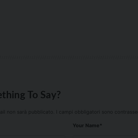
thing To Say?
mail non sarà pubblicato.
I campi obbligatori sono contrass
Your Name
*