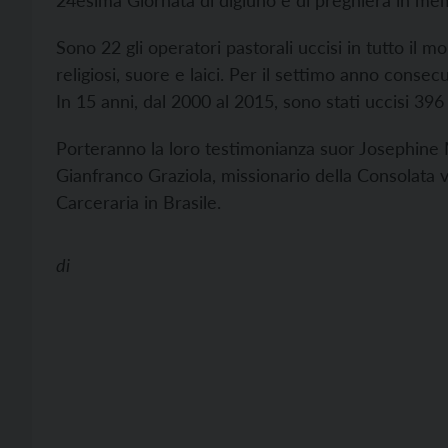
24esima Giornata di digiuno e di preghiera in mem
Sono 22 gli operatori pastorali uccisi in tutto il 
religiosi, suore e laici. Per il settimo anno consec
In 15 anni, dal 2000 al 2015, sono stati uccisi 396 
Porteranno la loro testimonianza suor Josephine 
Gianfranco Graziola, missionario della Consolata 
Carceraria in Brasile.
di