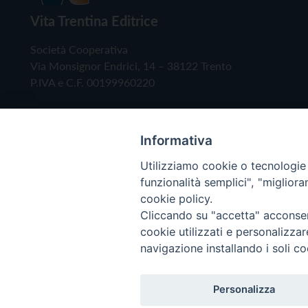
Vita Trentina Editrice
Società Cooperativa
Via Monsignor Endrici, 14 – 38122 Trento
P.IVA e C.F. 00199960220
Informativa
Utilizziamo cookie o tecnologie s
funzionalità semplici", "miglior
cookie policy.
Cliccando su "accetta" acconsent
Copyright © 2019 - Tutti i diritti riservati - Vita
cookie utilizzati e personalizza
navigazione installando i soli co
Privacy Policy
Personalizza