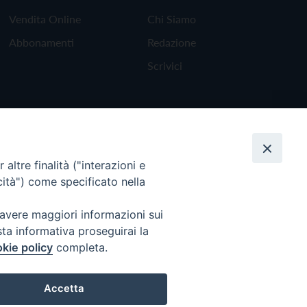
Vendita Online
Chi Siamo
Abbonamenti
Redazione
Scrivici
altre finalità ("interazioni e
cità") come specificato nella
 avere maggiori informazioni sui
sta informativa proseguirai la
kie policy
completa.
Torna all'inizio
Accetta