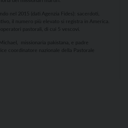
oria dei missionari martiri.
mondo nel 2015 (dati Agenzia Fides): sacerdoti,
utivo, il numero più elevato si registra in America.
operatori pastorali, di cui 5 vescovi.
Michael, missionaria pakistana, e padre
vice coordinatore nazionale della Pastorale