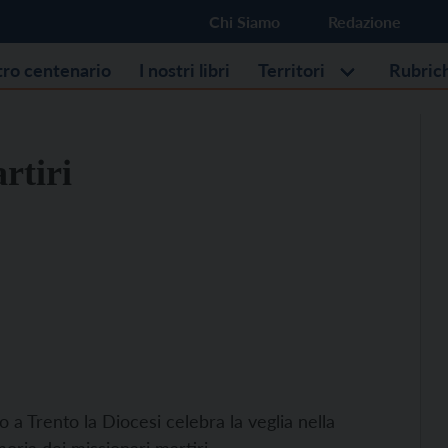
Chi Siamo
Redazione
stro centenario
I nostri libri
Territori
Rubric
rtiri
o a Trento la Diocesi celebra la veglia nella