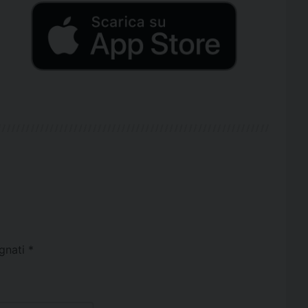
egnati
*