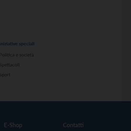
Iniziative speciali
Politica e società
Spettacoli
Sport
E-Shop
Contatti