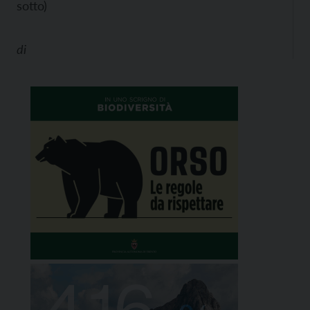
sotto)
di