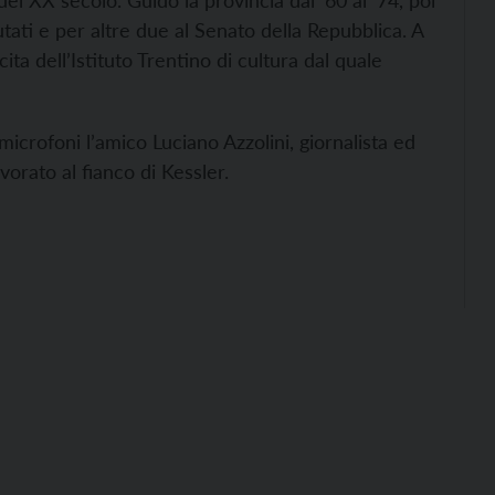
l XX secolo. Guidò la provincia dal ‘60 al ’74, poi
tati e per altre due al Senato della Repubblica. A
cita dell’Istituto Trentino di cultura dal quale
microfoni l’amico Luciano Azzolini, giornalista ed
vorato al fianco di Kessler.