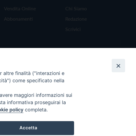
Vendita Online
Chi Siamo
Abbonamenti
Redazione
Scrivici
altre finalità ("interazioni e
cità") come specificato nella
 avere maggiori informazioni sui
sta informativa proseguirai la
kie policy
completa.
Torna all'inizio
Accetta