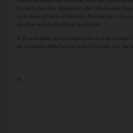
rappresentativo del Trentino della seconda metà de
fu eletto per due legislature alla Camera dei Depu
lui si deve il Piano urbanistico Provinciale e la nas
sarebbe nata la facoltà di Sociologia.
A 25 anni dalla sua scomparsa lo ricorda ai nostri 
ex deputato della Democrazia Cristiana, che ha la
di