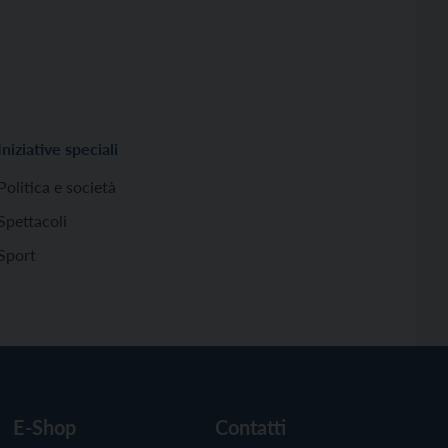
Iniziative speciali
Politica e società
Spettacoli
Sport
E-Shop
Contatti