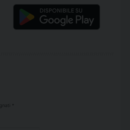
egnati
*