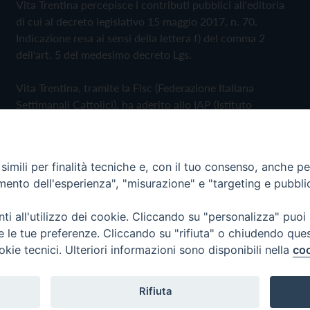
Vita Trentina percepisce i contributi pubblici all'editoria
di cui al decreto legislativo 15 maggio 2017, n. 70.
Indicazione resa ai sensi della lettera f) del comma 2
dell'art. 5 del medesimo decreto Lgs.
Vita Trentina, tramite la Fisc (Federazione Italiana
Settimanali Cattolici), ha aderito allo IAP (Istituto
dell'Autodisciplina Pubblicitaria) accettando il Codice di
Autodisciplina della Comunicazione Commerciale
imili per finalità tecniche e, con il tuo consenso, anche per 
Privacy Policy
Cookie Policy
amento dell'esperienza", "misurazione" e "targeting e pubbli
i all'utilizzo dei cookie. Cliccando su "personalizza" puoi
 Trentina Editrice
re le tue preferenze. Cliccando su "rifiuta" o chiudendo que
okie tecnici. Ulteriori informazioni sono disponibili nella
coo
Rifiuta