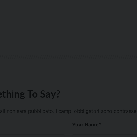
thing To Say?
mail non sarà pubblicato.
I campi obbligatori sono contrass
Your Name
*