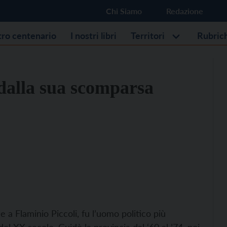
Chi Siamo
Redazione
stro centenario
I nostri libri
Territori
Rubric
 dalla sua scomparsa
a Flaminio Piccoli, fu l’uomo politico più