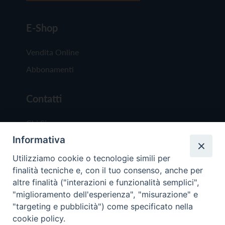
E-Shop
Vendita Online
Abbonamenti
Contatti
Chi Siamo
Informativa
Redazione
Scrivici
Utilizziamo cookie o tecnologie simili per
finalità tecniche e, con il tuo consenso, anche per
altre finalità ("interazioni e funzionalità semplici",
"miglioramento dell'esperienza", "misurazione" e
"targeting e pubblicità") come specificato nella
cookie policy.
Copyright © 2019 - Tutti i diritti riservati - Vit