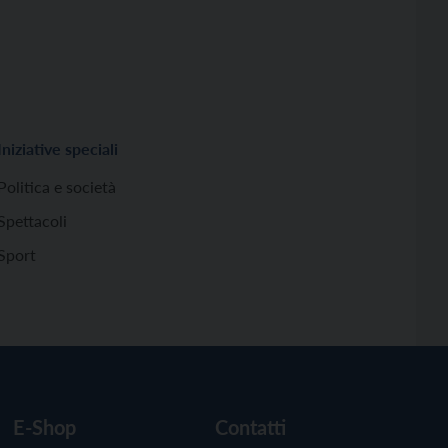
Iniziative speciali
Politica e società
Spettacoli
Sport
E-Shop
Contatti