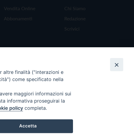
Vendita Online
Chi Siamo
Abbonamenti
Redazione
Scrivici
altre finalità ("interazioni e
cità") come specificato nella
 avere maggiori informazioni sui
sta informativa proseguirai la
kie policy
completa.
Torna all'inizio
Accetta