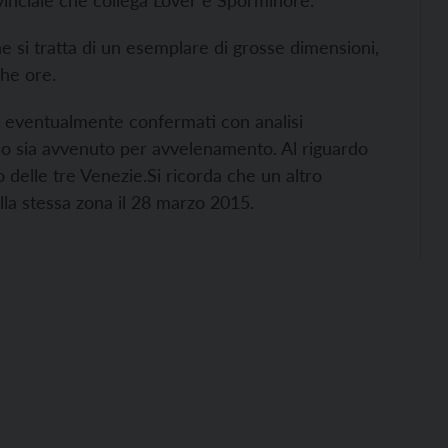
vinciale che collega Lover e Sporminore.
e si tratta di un esemplare di grosse dimensioni,
he ore.
o eventualmente confermati con analisi
so sia avvenuto per avvelenamento. Al riguardo
o delle tre Venezie.
Si ricorda che un altro
la stessa zona il 28 marzo 2015.