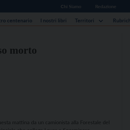
Chi Siamo
Redazione
stro centenario
I nostri libri
Territori
Rubric
rso morto
uesta mattina da un camionista alla Forestale del