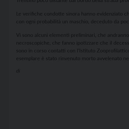
Trentino poco distante dal bordo della strada pro
Le verifiche condotte sinora hanno evidenziato ch
con ogni probabilità un maschio, deceduto da poc
Vi sono alcuni elementi preliminari, che andrann
necroscopiche, che fanno ipotizzare che il deces
sono in corso contatti con l’Istituto Zooprofilattic
esemplare è stato rinvenuto morto avvelenato nel
di