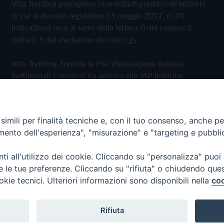
Vita Trentina percepisce i contributi pubblici all'editoria
di cui al decreto legislativo 15 maggio 2017, n. 70.
Indicazione resa ai sensi della lettera f) del comma 2
dell'art. 5 del medesimo decreto Lgs.
Vita Trentina, tramite la Fisc (Federazione Italiana
Settimanali Cattolici), ha aderito allo IAP (Istituto
dell'Autodisciplina Pubblicitaria) accettando il Codice di
Autodisciplina della Comunicazione Commerciale
imili per finalità tecniche e, con il tuo consenso, anche per 
Privacy Policy
Cookie Policy
amento dell'esperienza", "misurazione" e "targeting e pubbli
i all'utilizzo dei cookie. Cliccando su "personalizza" puoi
 Trentina Editrice
re le tue preferenze. Cliccando su "rifiuta" o chiudendo que
okie tecnici. Ulteriori informazioni sono disponibili nella
coo
Rifiuta