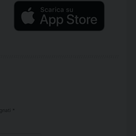
egnati
*