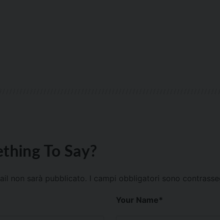
thing To Say?
mail non sarà pubblicato.
I campi obbligatori sono contrass
Your Name
*