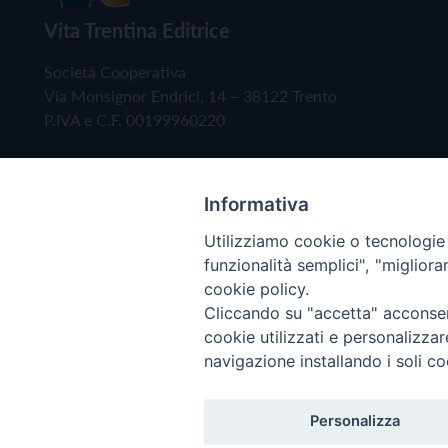
Vita Trentina Editrice
Società Cooperativa
Via Monsignor Endrici, 14 – 38122 Trento
P.IVA e C.F. 00199960220
Informativa
Utilizziamo cookie o tecnologie s
funzionalità semplici", "miglior
cookie policy.
Cliccando su "accetta" acconsent
Copyright © 2019 - Tutti i diritti riservati - Vita
cookie utilizzati e personalizza
navigazione installando i soli co
Privacy Policy
Personalizza