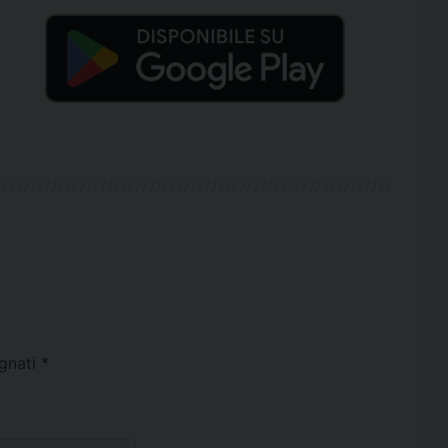
egnati
*