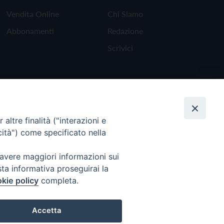
Vendita Online
Chi Siamo
Abbonamenti
Redazione
Scrivici
altre finalità ("interazioni e
cità") come specificato nella
 avere maggiori informazioni sui
sta informativa proseguirai la
kie policy
completa.
Torna all'inizio
Accetta