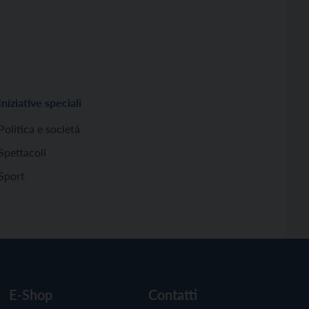
Iniziative speciali
Politica e società
Spettacoli
Sport
E-Shop
Contatti