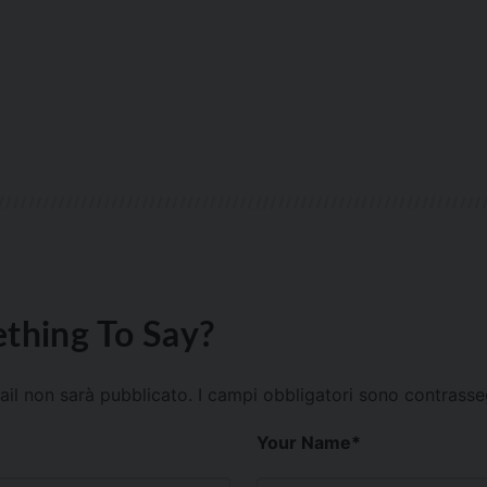
thing To Say?
mail non sarà pubblicato.
I campi obbligatori sono contrass
Your Name
*