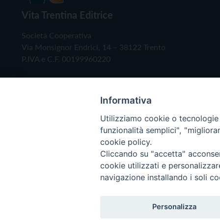
Vita Trentina Editrice
Società Cooperativa
Via Monsignor Endrici, 14 – 38122 Trento
P.IVA e C.F. 00199960220
Informativa
Utilizziamo cookie o tecnologie s
funzionalità semplici", "miglior
cookie policy.
Cliccando su "accetta" acconsent
Copyright © 2019 - Tutti i diritti riservati - Vita
cookie utilizzati e personalizza
navigazione installando i soli co
Privacy Policy
Personalizza