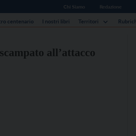
Chi Siamo
Redazione
stro centenario
I nostri libri
Territori
Rubric
 scampato all’attacco