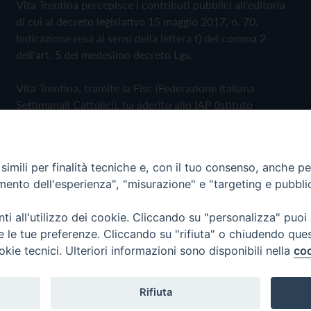
Vita Trentina percepisce i contributi pubblici all'editoria
di cui al decreto legislativo 15 maggio 2017, n. 70.
Indicazione resa ai sensi della lettera f) del comma 2
dell'art. 5 del medesimo decreto Lgs.
Vita Trentina, tramite la Fisc (Federazione Italiana
Settimanali Cattolici), ha aderito allo IAP (Istituto
dell'Autodisciplina Pubblicitaria) accettando il Codice di
Autodisciplina della Comunicazione Commerciale
imili per finalità tecniche e, con il tuo consenso, anche per 
Privacy Policy
Cookie Policy
amento dell'esperienza", "misurazione" e "targeting e pubbli
i all'utilizzo dei cookie. Cliccando su "personalizza" puoi
 Trentina Editrice
re le tue preferenze. Cliccando su "rifiuta" o chiudendo que
okie tecnici. Ulteriori informazioni sono disponibili nella
coo
Rifiuta