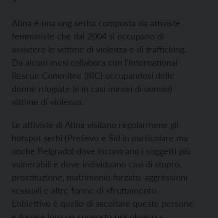
>
Atina è una ong serba composta da attiviste
femministe che dal 2004 si occupano di
assistere le vittime di violenza e di trafficking.
Da alcuni mesi collabora con l’International
Rescue Commitee (IRC) occupandosi delle
donne rifugiate (e in casi minori di uomini)
vittime di violenza.
Le attiviste di Atina visitano regolarmene gli
hotspot serbi (Preševo e Šid in particolare ma
anche Belgrado) dove incontrano i soggetti più
vulnerabili e dove individuano casi di stupro,
prostituzione, matrimonio forzato, aggressioni
sessuali e altre forme di sfruttamento.
L’obiettivo è quello di ascoltare queste persone
e fornire loro un supporto psicologico e