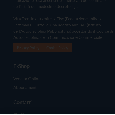
Indicazione resa ai sensi della lettera f) del comma 2
dell'art. 5 del medesimo decreto Lgs.
Vita Trentina, tramite la Fisc (Federazione Italiana
Settimanali Cattolici), ha aderito allo IAP (Istituto
dell'Autodisciplina Pubblicitaria) accettando il Codice di
Autodisciplina della Comunicazione Commerciale
Privacy Policy
Cookie Policy
E-Shop
Vendita Online
Abbonamenti
Contatti
Chi Siamo