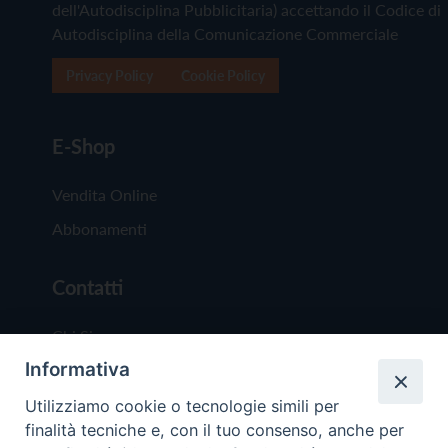
dell'Autodisciplina Pubblicitaria) accettando il Codice di
Autodisciplina della Comunicazione Commerciale
Privacy Policy
Cookie Policy
E-Shop
Vendita Online
Abbonamenti
Contatti
Chi Siamo
Informativa
Redazione
Scrivici
Utilizziamo cookie o tecnologie simili per
finalità tecniche e, con il tuo consenso, anche per