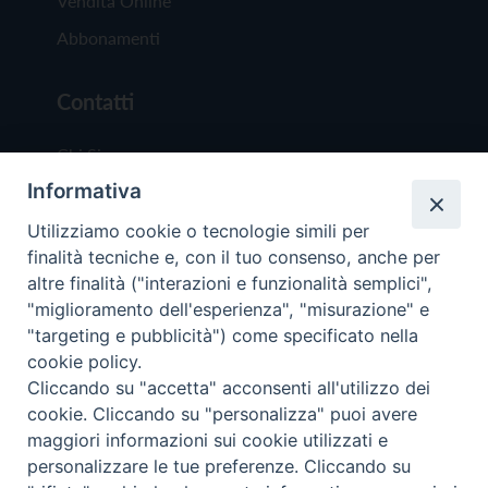
Vendita Online
Abbonamenti
Contatti
Chi Siamo
Informativa
Redazione
Scrivici
Utilizziamo cookie o tecnologie simili per
finalità tecniche e, con il tuo consenso, anche per
altre finalità ("interazioni e funzionalità semplici",
"miglioramento dell'esperienza", "misurazione" e
"targeting e pubblicità") come specificato nella
cookie policy.
Copyright © 2019 - Tutti i diritti riservati - Vit
Cliccando su "accetta" acconsenti all'utilizzo dei
Trentina Editrice
cookie. Cliccando su "personalizza" puoi avere
maggiori informazioni sui cookie utilizzati e
Privacy Policy
personalizzare le tue preferenze. Cliccando su
Torna all'inizi