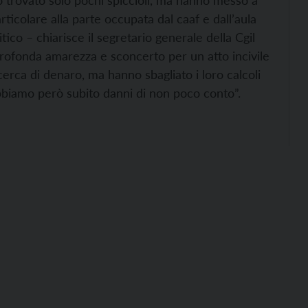
o trovato solo pochi spiccioli, ma hanno messo a
articolare alla parte occupata dal caaf e dall’aula
itico – chiarisce il segretario generale della Cgil
rofonda amarezza e sconcerto per un atto incivile
 cerca di denaro, ma hanno sbagliato i loro calcoli
bbiamo però subito danni di non poco conto”.