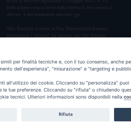
di cui al decreto legislativo 15 maggio 2017, n. 70.
Indicazione resa ai sensi della lettera f) del comma 2
dell'art. 5 del medesimo decreto Lgs.
Vita Trentina, tramite la Fisc (Federazione Italiana
Settimanali Cattolici), ha aderito allo IAP (Istituto
dell'Autodisciplina Pubblicitaria) accettando il Codice di
Autodisciplina della Comunicazione Commerciale
imili per finalità tecniche e, con il tuo consenso, anche per 
Privacy Policy
Cookie Policy
amento dell'esperienza", "misurazione" e "targeting e pubbli
i all'utilizzo dei cookie. Cliccando su "personalizza" puoi
 Trentina Editrice
re le tue preferenze. Cliccando su "rifiuta" o chiudendo que
okie tecnici. Ulteriori informazioni sono disponibili nella
coo
Rifiuta