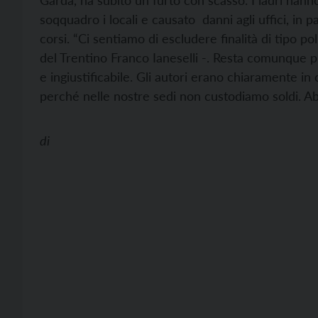
Garda, ha subito un furto con scasso. I ladri hann
soqquadro i locali e causato danni agli uffici, in p
corsi. “Ci sentiamo di escludere finalità di tipo pol
del Trentino Franco Ianeselli -. Resta comunque p
e ingiustificabile. Gli autori erano chiaramente in
perché nelle nostre sedi non custodiamo soldi. A
di