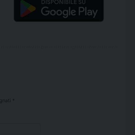
egnati
*