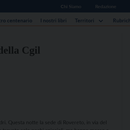
Chi Siamo
Redazione
stro centenario
I nostri libri
Territori
Rubric
della Cgil
dri. Questa notte la sede di Rovereto, in via del