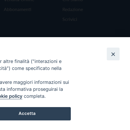
Abbonamenti
Redazione
Scrivici
altre finalità ("interazioni e
cità") come specificato nella
 avere maggiori informazioni sui
sta informativa proseguirai la
kie policy
completa.
Torna all'inizio
Accetta
Preferenze Cookie