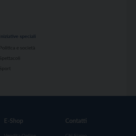
Iniziative speciali
Politica e società
Spettacoli
Sport
E-Shop
Contatti
Vendita Online
Chi Siamo