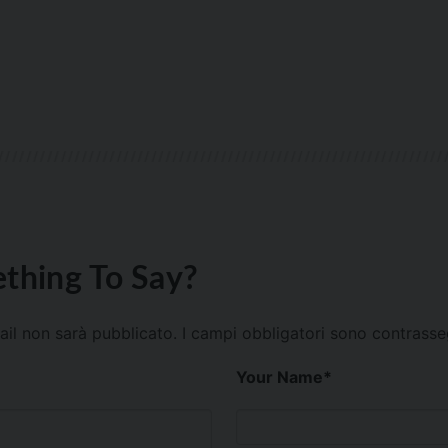
thing To Say?
mail non sarà pubblicato.
I campi obbligatori sono contrass
Your Name
*