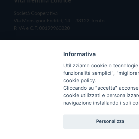
Società Cooperativa
Via Monsignor Endrici, 14 – 38122 Trento
P.IVA e C.F. 00199960220
Informativa
Utilizziamo cookie o tecnologie s
funzionalità semplici", "miglior
cookie policy.
Cliccando su "accetta" acconsent
Copyright © 2019 - Tutti i diritti riservati - Vita
cookie utilizzati e personalizza
navigazione installando i soli co
Privacy Policy
Personalizza