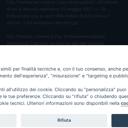
Vita Trentina percepisce i contributi pubblici all'editoria
di cui al decreto legislativo 15 maggio 2017, n. 70.
Indicazione resa ai sensi della lettera f) del comma 2
dell'art. 5 del medesimo decreto Lgs.
Vita Trentina, tramite la Fisc (Federazione Italiana
Settimanali Cattolici), ha aderito allo IAP (Istituto
dell'Autodisciplina Pubblicitaria) accettando il Codice di
Autodisciplina della Comunicazione Commerciale
imili per finalità tecniche e, con il tuo consenso, anche per 
Privacy Policy
Cookie Policy
amento dell'esperienza", "misurazione" e "targeting e pubbli
i all'utilizzo dei cookie. Cliccando su "personalizza" puoi
 Trentina Editrice
re le tue preferenze. Cliccando su "rifiuta" o chiudendo que
okie tecnici. Ulteriori informazioni sono disponibili nella
coo
Rifiuta