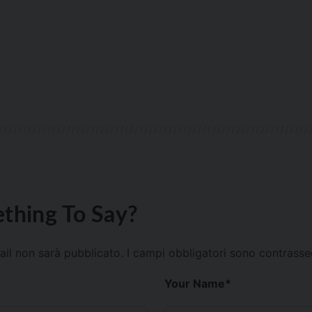
thing To Say?
mail non sarà pubblicato.
I campi obbligatori sono contrass
Your Name
*