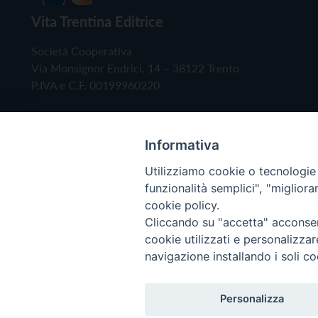
Vita Trentina Editrice
Società Cooperativa
Via Monsignor Endrici, 14 – 38122 Trento
P.IVA e C.F. 00199960220
Informativa
Utilizziamo cookie o tecnologie s
funzionalità semplici", "miglior
cookie policy.
Cliccando su "accetta" acconsent
Copyright © 2019 - Tutti i diritti riservati - Vita
cookie utilizzati e personalizza
navigazione installando i soli co
Privacy Policy
Personalizza