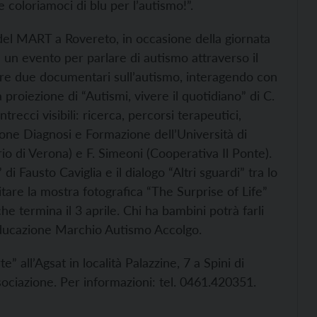
e coloriamoci di blu per l’autismo!”.
 del MART a Rovereto, in occasione della giornata
 un evento per parlare di autismo attraverso il
ere due documentari sull’autismo, interagendo con
 proiezione di “Autismi, vivere il quotidiano” di C.
trecci visibili: ricerca, percorsi terapeutici,
ione Diagnosi e Formazione dell’Università di
o di Verona) e F. Simeoni (Cooperativa Il Ponte).
 Fausto Caviglia e il dialogo “Altri sguardi” tra lo
sitare la mostra fotografica “The Surprise of Life”
e termina il 3 aprile. Chi ha bambini potrà farli
a Educazione Marchio Autismo Accolgo.
” all’Agsat in località Palazzine, 7 a Spini di
ociazione. Per informazioni: tel. 0461.420351.