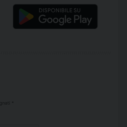
egnati
*