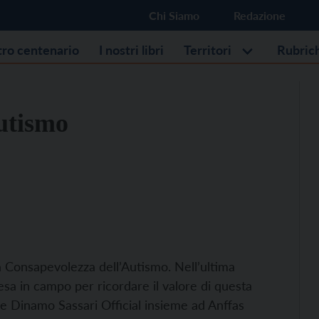
Chi Siamo
Redazione
stro centenario
I nostri libri
Territori
Rubric
autismo
la Consapevolezza dell’Autismo. Nell’ultima
esa in campo per ricordare il valore di questa
 e Dinamo Sassari Official insieme ad Anffas