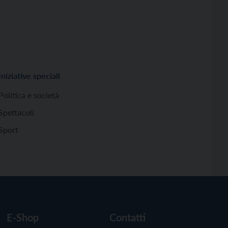
Iniziative speciali
Politica e società
Spettacoli
Sport
E-Shop
Contatti