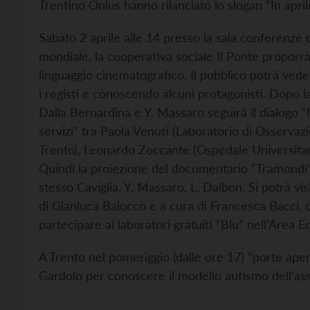
Trentino Onlus hanno rilanciato lo slogan “In april
Sabato 2 aprile alle 14 presso la sala conferenze
mondiale, la cooperativa sociale Il Ponte proporrà
linguaggio cinematografico. Il pubblico potrà ved
i registi e conoscendo alcuni protagonisti. Dopo la
Dalla Bernardina e Y. Massaro seguirà il dialogo “In
servizi” tra Paola Venuti (Laboratorio di Osservaz
Trento), Leonardo Zoccante (Ospedale Universitari
Quindi la proiezione del documentario “Tramondi” di
stesso Caviglia, Y. Massaro, L. Dalbon. Si potrà vi
di Gianluca Balocco e a cura di Francesca Bacci, ch
partecipare ai laboratori gratuiti “Blu” nell’Are
A Trento nel pomeriggio (dalle ore 17) “porte aperte
Gardolo per conoscere il modello autismo dell’ass