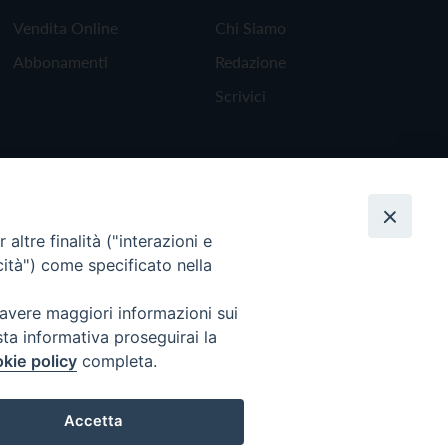
Vendita Online
Chi Siamo
Abbonamenti
Redazione
Scrivici
altre finalità ("interazioni e
cità") come specificato nella
 avere maggiori informazioni sui
sta informativa proseguirai la
kie policy
completa.
Torna all'inizio
Accetta