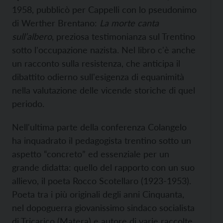
1958, pubblicò per Cappelli con lo pseudonimo
di Werther Brentano:
La morte canta
sull’albero
, preziosa testimonianza sul Trentino
sotto l'occupazione nazista. Nel libro c'è anche
un racconto sulla resistenza, che anticipa il
dibattito odierno sull'esigenza di equanimità
nella valutazione delle vicende storiche di quel
periodo.
Nell'ultima parte della conferenza Colangelo
ha inquadrato il pedagogista trentino sotto un
aspetto “concreto” ed essenziale per un
grande didatta: quello del rapporto con un suo
allievo, il poeta Rocco Scotellaro (1923-1953).
Poeta tra i più originali degli anni Cinquanta,
nel dopoguerra giovanissimo sindaco socialista
di Tricarico (Matera) e autore di varie raccolte,