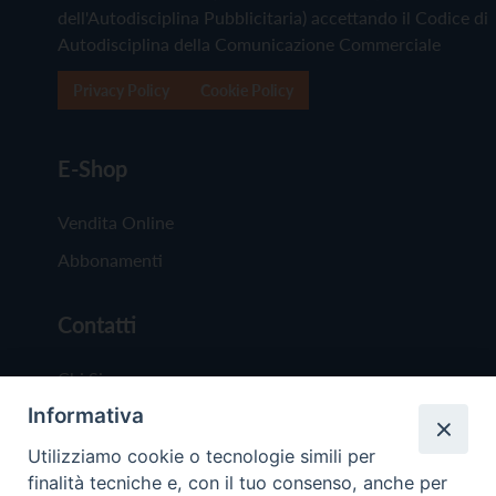
dell'Autodisciplina Pubblicitaria) accettando il Codice di
Autodisciplina della Comunicazione Commerciale
Privacy Policy
Cookie Policy
E-Shop
Vendita Online
Abbonamenti
Contatti
Chi Siamo
Informativa
Redazione
Scrivici
Utilizziamo cookie o tecnologie simili per
finalità tecniche e, con il tuo consenso, anche per