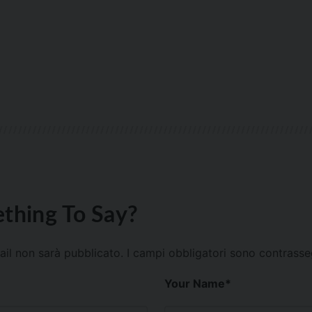
thing To Say?
mail non sarà pubblicato.
I campi obbligatori sono contrass
Your Name
*