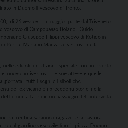
resieduta da mons. Bressan. Sarà una “storica”
inato in Duomo il vescovo di Trento.
300, di 26 vescovi, la maggior parte dal Triveneto,
uale vescovo di Campobasso Boiano, Guido
omboniano Giuseppe Filippi vescovo di Kotido in
a in Perù e Mariano Manzana vescovo della
i nelle edicole in edizione speciale con un inserto
el nuovo arcivescovo, le sue attese e quelle
iornata, tutti i segni e i siboli che
nti dell’ex vicario e i precedenti storici nella
etto mons. Lauro in un passaggio dell’ intervista
iocesi trentina saranno i ragazzi della pastorale
nno dal giardino vescovile fino in piazza Duomo