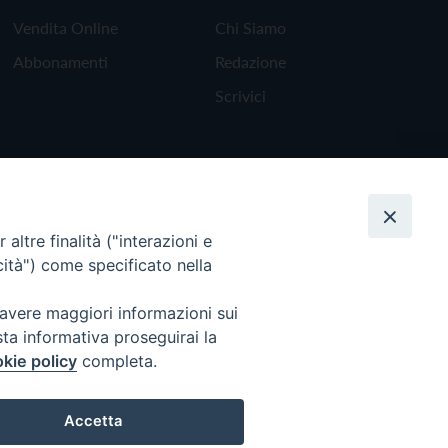
Vendita Online
Chi Siamo
Abbonamenti
Redazione
Scrivici
altre finalità ("interazioni e
cità") come specificato nella
 avere maggiori informazioni sui
sta informativa proseguirai la
kie policy
completa.
Torna all'inizio
Accetta