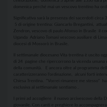
celebrazione, domenica 3 aprile alle 1530 sarà p
domenica perché mai un vescovo trentino ha ord
Significativa sarà la presenza dei sacerdoti circa 
5 di origine trentina: Giancarlo Bregantini, att
Zendron, vescovo di paulo Afonso in Brasile il c
Uganda Adriano Tomasi vescovo ausiliare di Lim
diocesi di Mossorò in Brasile.
Il settimanale diocesano Vita trentina è uscito ogg
di 24 pagine che ripercorrono la vicenda umana d
della comunità. E ancora oltre al programma della g
caratterizzeranno l’ordinazione, alcuni forti interve
Chiesa Trentina. “Vorrei rimanere me stesso” ha d
esclusiva al settimanale sentiamo .
I primi ad accogliere il nuovo arcivescovo della D
giovanile. Con canti e preghiere lo accompagnera