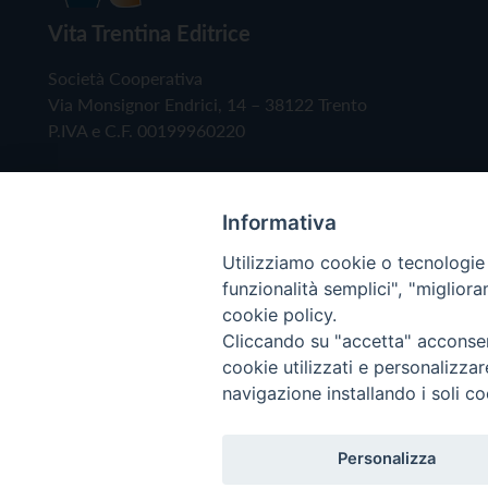
Vita Trentina Editrice
Società Cooperativa
Via Monsignor Endrici, 14 – 38122 Trento
P.IVA e C.F. 00199960220
Informativa
Utilizziamo cookie o tecnologie s
funzionalità semplici", "miglior
cookie policy.
Cliccando su "accetta" acconsent
Copyright © 2019 - Tutti i diritti riservati - Vita
cookie utilizzati e personalizza
navigazione installando i soli co
Privacy Policy
Personalizza