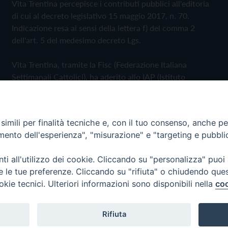
Vita Trentina percepisce i contributi pubblici all'editoria
di cui al decreto legislativo 15 maggio 2017, n. 70.
Indicazione resa ai sensi della lettera f) del comma 2
dell'art. 5 del medesimo decreto Lgs.
Vita Trentina, tramite la Fisc (Federazione Italiana
Settimanali Cattolici), ha aderito allo IAP (Istituto
dell'Autodisciplina Pubblicitaria) accettando il Codice di
Autodisciplina della Comunicazione Commerciale
imili per finalità tecniche e, con il tuo consenso, anche per 
Privacy Policy
Cookie Policy
amento dell'esperienza", "misurazione" e "targeting e pubbli
i all'utilizzo dei cookie. Cliccando su "personalizza" puoi
 Trentina Editrice
re le tue preferenze. Cliccando su "rifiuta" o chiudendo que
okie tecnici. Ulteriori informazioni sono disponibili nella
coo
Rifiuta