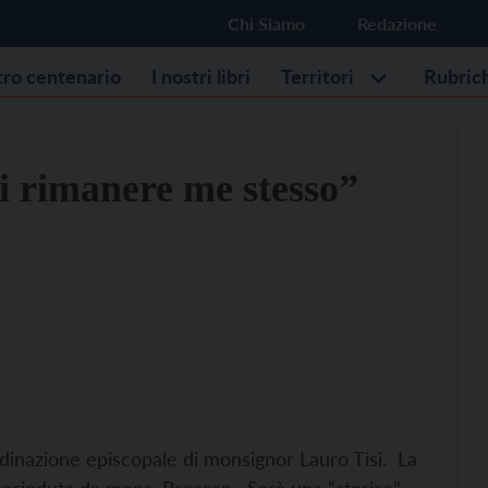
Chi Siamo
Redazione
stro centenario
I nostri libri
Territori
Rubric
i rimanere me stesso”
ordinazione episcopale di monsignor Lauro Tisi. La