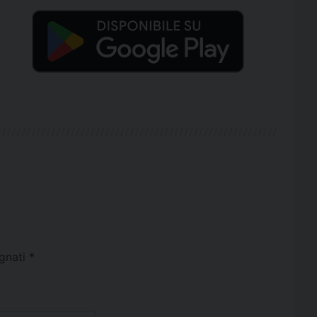
egnati
*