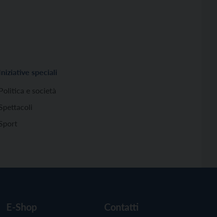
Iniziative speciali
Politica e società
Spettacoli
Sport
E-Shop
Contatti