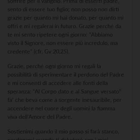
soffrire per il vangelo. Prima di esserti padre,
sento di essere tuo figlio; non posso non dirti
grazie per quanto mi hai donato, per quanto mi
offri e mi regalerai in futuro. Grazie perché da
te mi sento ripetere ogni giorno: “Abbiamo
visto il Signore, non essere più incredulo, ma
credente” (cfr. Gv 20,25).
Grazie, perché ogni giorno mi regali la
possibilità di sperimentare il perdono del Padre
e mi consenti di accedere alle fonti della
speranza: “Al Corpo dato e al Sangue versato”
fa’ che beva come a sorgente inesauribile, per
accendere nel cuore degli uomini la fiamma
viva dell’Amore del Padre.
Sostienimi quando il mio passo si farà stanco,
perdonami quando ti deluderò con i miei