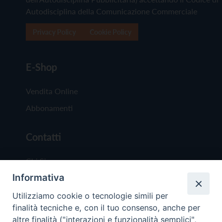
Autodisciplina della Comunicazione Commerciale
Privacy Policy
Cookie Policy
E-Shop
Vendita Online
Abbonamenti
Contatti
Chi Siamo
Informativa
Redazione
Scrivici
Utilizziamo cookie o tecnologie simili per
finalità tecniche e, con il tuo consenso, anche per
altre finalità ("interazioni e funzionalità semplici",