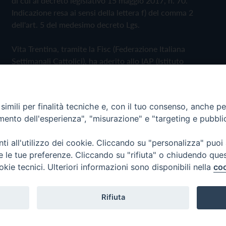
di cui al decreto legislativo 15 maggio 2017, n. 70.
Indicazione resa ai sensi della lettera f) del comma 2
dell'art. 5 del medesimo decreto Lgs.
Vita Trentina, tramite la Fisc (Federazione Italiana
Settimanali Cattolici), ha aderito allo IAP (Istituto
dell'Autodisciplina Pubblicitaria) accettando il Codice di
Autodisciplina della Comunicazione Commerciale
imili per finalità tecniche e, con il tuo consenso, anche per 
Privacy Policy
Cookie Policy
amento dell'esperienza", "misurazione" e "targeting e pubbli
i all'utilizzo dei cookie. Cliccando su "personalizza" puoi
 Trentina Editrice
re le tue preferenze. Cliccando su "rifiuta" o chiudendo que
okie tecnici. Ulteriori informazioni sono disponibili nella
coo
Rifiuta