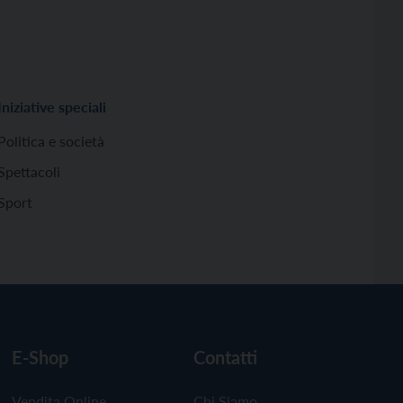
Iniziative speciali
Politica e società
Spettacoli
Sport
E-Shop
Contatti
Vendita Online
Chi Siamo