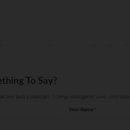
thing To Say?
mail non sarà pubblicato.
I campi obbligatori sono contrass
Your Name
*