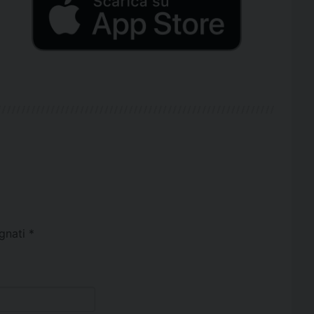
egnati
*