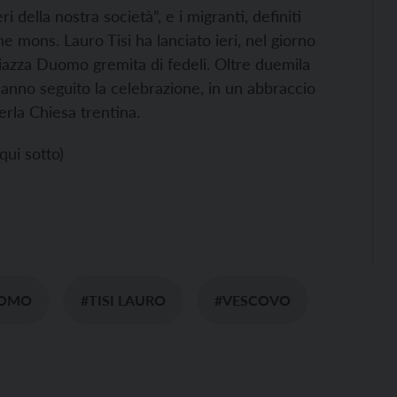
i della nostra società”, e i migranti, definiti
e mons. Lauro Tisi ha lanciato ieri, nel giorno
iazza Duomo gremita di fedeli. Oltre duemila
hanno seguito la celebrazione, in un abbraccio
erla Chiesa trentina.
qui sotto)
UOMO
#TISI LAURO
#VESCOVO