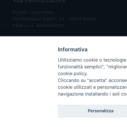
Società Cooperativa
Via Monsignor Endrici, 14 – 38122 Trento
P.IVA e C.F. 00199960220
Informativa
Utilizziamo cookie o tecnologie s
funzionalità semplici", "miglior
cookie policy.
Cliccando su "accetta" acconsent
Copyright © 2019 - Tutti i diritti riservati - Vita
cookie utilizzati e personalizza
navigazione installando i soli co
Privacy Policy
Personalizza