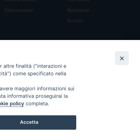
Abbonamenti
Redazione
Scrivici
altre finalità ("interazioni e
cità") come specificato nella
 avere maggiori informazioni sui
sta informativa proseguirai la
kie policy
completa.
Torna all'inizio
Accetta
Preferenze Cookie