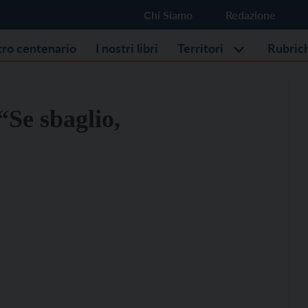
Chi Siamo
Redazione
stro centenario
I nostri libri
Territori
Rubric
“Se sbaglio,