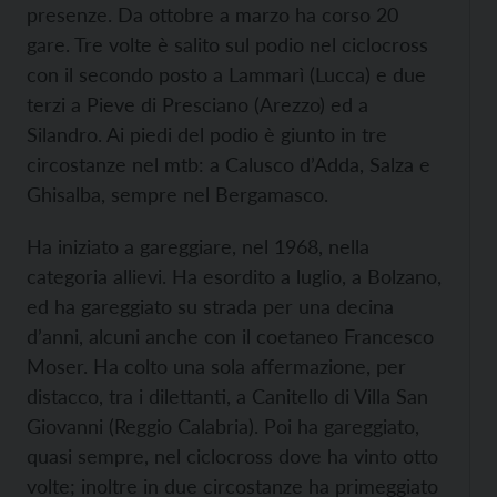
presenze. Da ottobre a marzo ha corso 20
gare. Tre volte è salito sul podio nel ciclocross
con il secondo posto a Lammarì (Lucca) e due
terzi a Pieve di Presciano (Arezzo) ed a
Silandro. Ai piedi del podio è giunto in tre
circostanze nel mtb: a Calusco d’Adda, Salza e
Ghisalba, sempre nel Bergamasco.
Ha iniziato a gareggiare, nel 1968, nella
categoria allievi. Ha esordito a luglio, a Bolzano,
ed ha gareggiato su strada per una decina
d’anni, alcuni anche con il coetaneo Francesco
Moser. Ha colto una sola affermazione, per
distacco, tra i dilettanti, a Canitello di Villa San
Giovanni (Reggio Calabria). Poi ha gareggiato,
quasi sempre, nel ciclocross dove ha vinto otto
volte; inoltre in due circostanze ha primeggiato