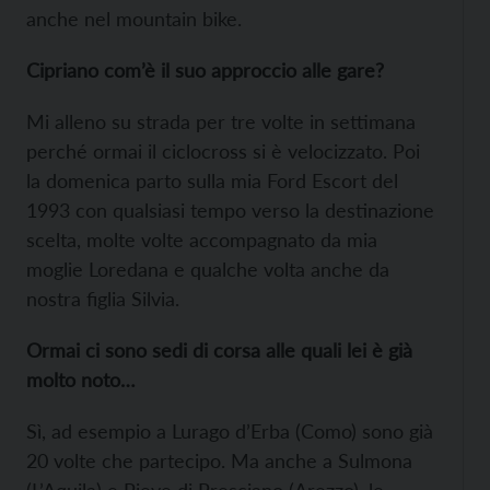
anche nel mountain bike.
Cipriano com’è il suo approccio alle gare?
Mi alleno su strada per tre volte in settimana
perché ormai il ciclocross si è velocizzato. Poi
la domenica parto sulla mia Ford Escort del
1993 con qualsiasi tempo verso la destinazione
scelta, molte volte accompagnato da mia
moglie Loredana e qualche volta anche da
nostra figlia Silvia.
Ormai ci sono sedi di corsa alle quali lei è già
molto noto…
Sì, ad esempio a Lurago d’Erba (Como) sono già
20 volte che partecipo. Ma anche a Sulmona
(L’Aquila) e Pieve di Presciano (Arezzo), le